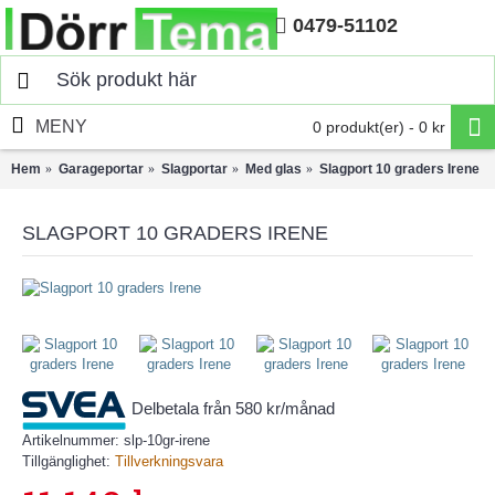
0479-51102
Hem
MENY
0 produkt(er) - 0 kr
Hem
Garageportar
Slagportar
Med glas
Slagport 10 graders Irene
SLAGPORT 10 GRADERS IRENE
Delbetala från 580 kr/månad
Artikelnummer:
slp-10gr-irene
Tillgänglighet:
Tillverkningsvara