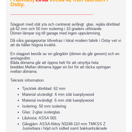
Osby.
____________________________
Slagport med slät yta och centrerat avlångt glas, rejäla dörrblad
på 62 mm och 50 mm isolering i 10 graders utförande.
Dörren lämpar sig till garage med ingen uppvärmning.
Då våra garageportar tillverkas i lokal modern fabrik i Osby vet vi
att de håller högsta kvalité.
En slagport består av en gångdörr (dörren du går genom) och en
anslagsdörr.
Båda dörrarna går att öppna helt för att utnyttja hela
bredden.Mellan dörrarna ligger en list för att täcka springan
mellan dörrarna.
Teknisk information
Tjocklek dörrblad: 62 mm
Material utvändigt: 6 mm slät luanplywood
Material invändigt: 6 mm slät luanplywood
Isolering: 50 mm isolering
Glas: 2-glas isolerglas
Låskista: ASSA 565
Gångjärn: ASSA Abloy N3248-110 mm TMKSS Z
Justerbara i höjd och sidled samt bakkantsäkrade