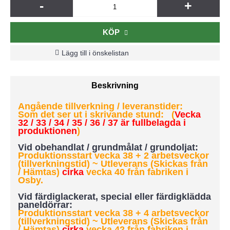
-
+
KÖP
Lägg till i önskelistan
Beskrivning
Angående tillverkning / leveranstider:
Som det ser ut i skrivande stund: (
Vecka
32 / 33 / 34 / 35 / 36 / 37 är fullbelagda i
produktionen
)
Vid obehandlat / grundmålat / grundoljat:
Produktionsstart vecka 38 + 2 arbetsveckor
(tillverkningstid) ~ Utleverans (Skickas från
/ Hämtas)
cirka
vecka 40 från fabriken i
Osby.
Vid färdiglackerat, special eller färdigklädda
paneldörrar:
Produktionsstart vecka 38 + 4 arbetsveckor
(tillverkningstid)
~ Utleverans (Skickas från
/ Hämtas)
cirka
vecka 42 från fabriken i