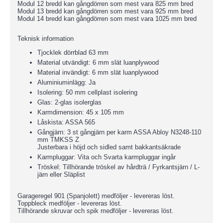
Modul 12 bredd kan gångdörren som mest vara 825 mm bred
Modul 13 bredd kan gångdörren som mest vara 925 mm bred
Modul 14 bredd kan gångdörren som mest vara 1025 mm bred
Teknisk information
Tjocklek dörrblad 63 mm
Material utvändigt: 6 mm slät luanplywood
Material invändigt: 6 mm slät luanplywood
Aluminiuminlägg: Ja
Isolering: 50 mm cellplast isolering
Glas: 2-glas isolerglas
Karmdimension: 45 x 105 mm
Låskista: ASSA 565
Gångjärn: 3 st gångjärn per karm ASSA Abloy N3248-110
mm TMKSS Z
Justerbara i höjd och sidled samt bakkantsäkrade
Karmpluggar: Vita och Svarta karmpluggar ingår
Tröskel: Tillhörande tröskel av hårdträ / Fyrkantsjärn / L-
järn eller Släplist
Garageregel 901 (Spanjolett) medföljer - levereras löst.
Toppbleck medföljer - levereras löst.
Tillhörande skruvar och spik medföljer - levereras löst.