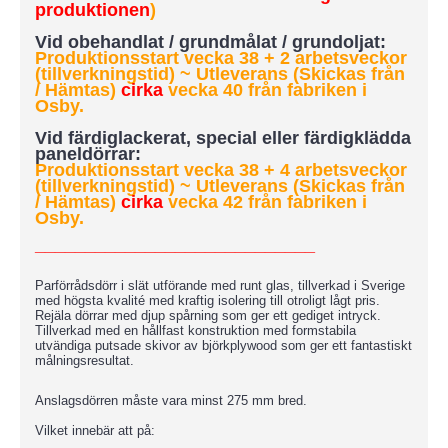
produktionen
)
Vid obehandlat / grundmålat / grundoljat:
Produktionsstart vecka 38 + 2 arbetsveckor
(tillverkningstid) ~ Utleverans (Skickas från
/ Hämtas)
cirka
vecka 40 från fabriken i
Osby.
Vid färdiglackerat, special eller färdigklädda
paneldörrar:
Produktionsstart vecka 38 + 4 arbetsveckor
(tillverkningstid)
~ Utleverans (Skickas från
/ Hämtas)
cirka
vecka 42 från fabriken i
Osby.
____________________________
Parförrådsdörr i slät utförande med runt glas, tillverkad i Sverige
med högsta kvalité med kraftig isolering till otroligt lågt pris.
Rejäla dörrar med djup spårning som ger ett gediget intryck.
Tillverkad med en hållfast konstruktion med formstabila
utvändiga putsade skivor av björkplywood som ger ett fantastiskt
målningsresultat.
Anslagsdörren måste vara minst 275 mm bred.
Vilket innebär att på: