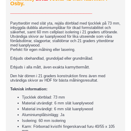
Osby.
____________________________
Parytterdörr med slät yta, rejäla dörrblad med tjocklek på 73 mm,
inbyggda dubbla aluminiumplåtar för ökad formstabilitet och
säkerhet, samt 60 mm cellplast isolering i 21 graders utförande.
Utvändiga skivor av luanplywood för lika utseende som våra
förrådsdörrar, slagportar, stalldörrar och 21 graders ytterdörrar
med luanplywood.
Perfekt för egen målning eller lasering.
Erbjuds obehandlad, grundoljad eller grundmålad.
Erbjuds i alla mått, även exakta karmyttermått.
Den här dörren i 21 graders konstruktion finns även med
utvändiga skivor av HDF för bästa målningsresultat.
Teknisk information:
Tjocklek dörrblad: 73 mm
Material utvändigt: 6 mm slät luanplywood
Material invändigt: 6 mm slät luanplywood
Aluminiumplåtsinlägg: Ja
Isolering: 60 mm isolering
Karm: Förborrad kvistfri fingerskarvad furu 40/55 x 105
mm