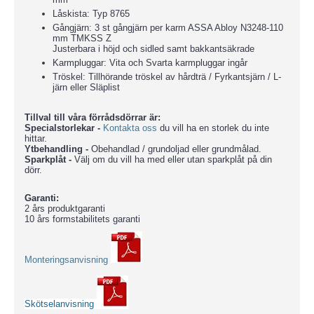
Låskista: Typ 8765
Gångjärn: 3 st gångjärn per karm ASSA Abloy N3248-110
mm TMKSS Z
Justerbara i höjd och sidled samt bakkantsäkrade
Karmpluggar: Vita och Svarta karmpluggar ingår
Tröskel: Tillhörande tröskel av hårdträ / Fyrkantsjärn / L-
järn eller Släplist
Tillval till våra förrådsdörrar är:
Specialstorlekar -
Kontakta oss
du vill ha en storlek du inte
hittar.
Ytbehandling -
Obehandlad / grundoljad eller grundmålad.
Sparkplåt -
Välj om du vill ha med eller utan sparkplåt på din
dörr.
Garanti:
2 års produktgaranti
10 års formstabilitets garanti
Monteringsanvisning
Skötselanvisning