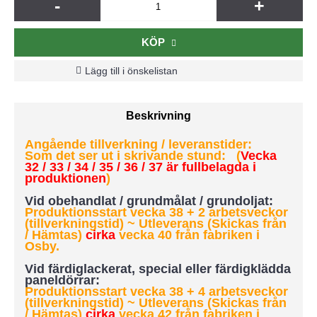
-
+
KÖP
Lägg till i önskelistan
Beskrivning
Angående tillverkning / leveranstider:
Som det ser ut i skrivande stund: (
Vecka
32 / 33 / 34 / 35 / 36 / 37 är fullbelagda i
produktionen
)
Vid obehandlat / grundmålat / grundoljat:
Produktionsstart vecka 38 + 2 arbetsveckor
(tillverkningstid) ~ Utleverans (Skickas från
/ Hämtas)
cirka
vecka 40 från fabriken i
Osby.
Vid färdiglackerat, special eller färdigklädda
paneldörrar:
Produktionsstart vecka 38 + 4 arbetsveckor
(tillverkningstid)
~ Utleverans (Skickas från
/ Hämtas)
cirka
vecka 42 från fabriken i