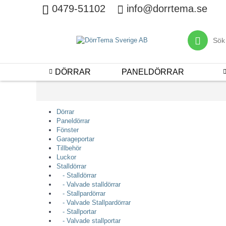
0479-51102
info@dorrtema.se
DÖRRAR
PANELDÖRRAR
Dörrar
Paneldörrar
Fönster
Garageportar
Tillbehör
Luckor
Stalldörrar
- Stalldörrar
- Valvade stalldörrar
- Stallpardörrar
- Valvade Stallpardörrar
- Stallportar
- Valvade stallportar