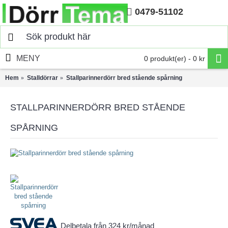
0479-51102
Hem
MENY
0 produkt(er) - 0 kr
Hem
Stalldörrar
Stallparinnerdörr bred stående spårning
STALLPARINNERDÖRR BRED STÅENDE
SPÅRNING
Delbetala från 324 kr/månad