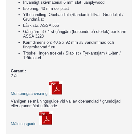
Invändigt skivmaterial 6 mm slät luanplywood
Isolering: 40 mm cellplast
Ytbehandling: Obehandlat (Standard) Tillval: Grundoljat /
Grundmålat
Låskista: ASSA 565
Gångjärn: 3 / 4 st gångjärn (beroende på storlek) per karm
ASSA 3228
Karmdimension: 40,5 x 92 mm av vändlimmad och
fingerskarvad furu
Tröskel: Ingen tröskel / Släplist / Fyrkantsjärn / L-järn /
Trätröskel
Garanti:
2 år
Monteringsanvisning
Vänligen se målningsguide vid val av obehandlad / grundoljad
eller grundmålat utförande.
Målningsguide