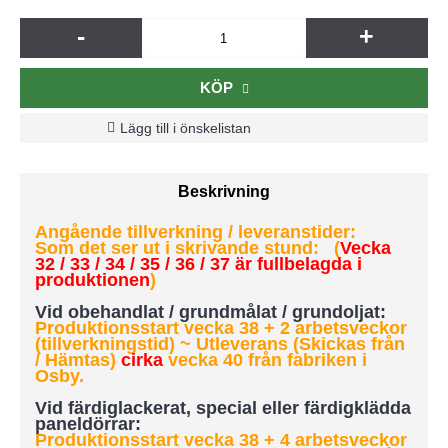
-
+
KÖP
Lägg till i önskelistan
Beskrivning
Angående tillverkning / leveranstider:
Som det ser ut i skrivande stund: (
Vecka
32 / 33 / 34 / 35 / 36 / 37 är fullbelagda i
produktionen
)
Vid obehandlat / grundmålat / grundoljat:
Produktionsstart vecka 38 + 2 arbetsveckor
(tillverkningstid) ~ Utleverans (Skickas från
/ Hämtas)
cirka
vecka 40 från fabriken i
Osby.
Vid färdiglackerat, special eller färdigklädda
paneldörrar:
Produktionsstart vecka 38 + 4 arbetsveckor