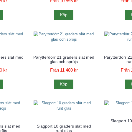
5 kr
Från 10 895 kr
Från 
Köp
ders slät med
Parytterdörr 21 graders slät med
Parytterdörr 2
glas och spröjs
run
0 kr
Från 11 480 kr
Från 
Köp
Slagport 10
rs slät med
Slagport 10 graders slät med
röjs
runt glas