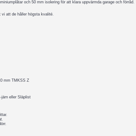
uminiumplåtar och 50 mm isolering för att klara uppvärmda garage och förråd.
 vi att de håller högsta kvalité.
-110 mm TMKSS Z
järn eller Släplist
ttar.
t.
örr.