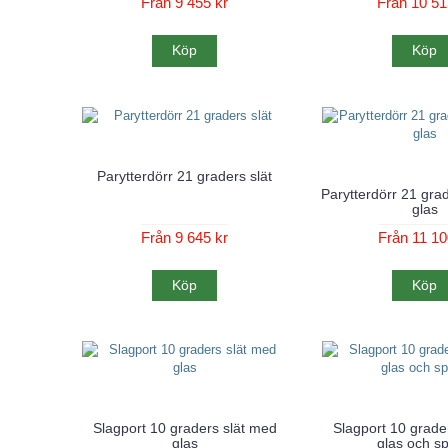
Från 9 455 kr
Från 10 51
Köp
Köp
Parytterdörr 21 graders slät
Parytterdörr 21 gra
glas
Från 9 645 kr
Från 11 10
Köp
Köp
Slagport 10 graders slät med
Slagport 10 grade
glas
glas och sp