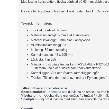
Med kraftig konstruktion, tjocka dörrblad på 63 mm, dubbla al
Då våra förrådsdörrar tillverkas i lokal modern fabrik i Osby vet
Teknisk information:
Tjocklek dörrblad: 63 mm
Material utvändigt: 6 mm slät luanplywood
Material invändigt: 6 mm slät luanplywood
Aluminiumplåtsinlägg: Ja
Isolering: 50 mm isolering
Karmdimension: 45 x 105 mm
Låskista: Typ 565
Gångjärn: 3 st gångjärn per karm ASSA Abloy N3248
Justerbara i höjd och sidled samt bakkantsäkrade
Karmpluggar: Vita och Svarta karmpluggar ingår
Tröskel: Tillhörande tröskel av hårdträ / Fyrkantsjärn / L-
Tillval till våra förrådsdörrar är:
Specialstorlekar -
Kontakta oss
du vill ha en storlek du inte hi
Ytbehandling -
Obehandlat / grundmålat / vitmålat / kulörmåla
Sparkplåt -
Välj om du vill ha med eller utan sparkplåt på din d
Garanti: