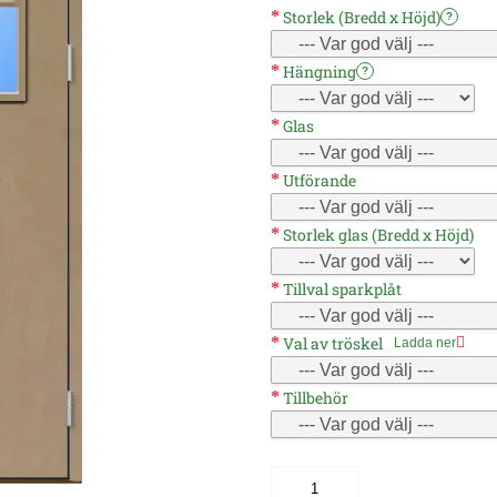
Storlek (Bredd x Höjd)
?
Hängning
?
Glas
Utförande
Storlek glas (Bredd x Höjd)
Tillval sparkplåt
Val av tröskel
Ladda ner
Tillbehör