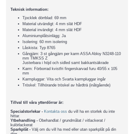
Teknisk information:
Tjocklek dörrblad: 69 mm
Material utvändigt: 4 mm slät HDF
Material invändigt: 4 mm slät HDF
Aluminiumplåtsinlägg: Ja
Isolering: 60 mm isolering
Låskista: Typ 8765
Gångjärn: 3 st gångjärn per karm ASSA Abloy N3248-110
mm TMKSS Z
Justerbara i höjd och sidled samt bakkantsäkrade
Karm: Förborrad kvistfri fingerskarvad furu 40/55 x 105
mm
Karmpluggar: Vita och Svarta karmpluggar ingår
Tröskel: Tillhörande tröskel av hårdträ (inåtgående)
Tillval till våra ytterdörrar är:
Specialstorlekar -
Kontakta oss
du vill ha en storlek du inte
hittar.
Ytbehandling -
Obehandlat / grundmålat / vitlackerat /
kulörlackerat
Sparkplåt -
Välj om du vill ha med eller utan sparkplåt på din
dörr.