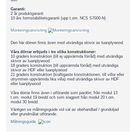
Garanti:
2 år produktgaranti
10 års formstabilitetsgaranti (upp t.om. NCS S7000-N)
Monteringsanvisning
Den här dörren finns även med utvändiga skivor av luanplywood.
Våra dörrar erbjuds i tre olika konstruktioner:
10 graders konstruktion (till ej uppvärmda förråd) med utvändiga
skivor av luanplywood.
18 graders konstruktion (till uppvärmda förråd) med utvändiga
skivor av HDF eller luanplywood
21 graders konstruktion (kraftigaste konstruktionen, till villor eller
utrymmen uppvärmda lika villa) med utvändiga skivor av HDF
eller luanplywood
Våra dörrar finns även i utförande som pardörr, från modul 13
t.om. modul 19 bredd och som slagport från modul 20 t.om.
modul 30 bredd.
Vänligen se målningsguide vid val av obehandlad / grundoljad
eller grundmålat utförande.
Målningsguide