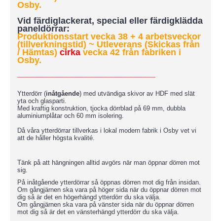
Osby.
Vid färdiglackerat, special eller färdigklädda
paneldörrar:
Produktionsstart vecka 38 + 4 arbetsveckor
(tillverkningstid)
~ Utleverans (Skickas från
/ Hämtas)
cirka
vecka 42 från fabriken i
Osby.
____________________________
Ytterdörr (
inåtgående
) med utvändiga skivor av HDF med slät
yta och glasparti.
Med kraftig konstruktion, tjocka dörrblad på 69 mm, dubbla
aluminiumplåtar och 60 mm isolering.
Då våra ytterdörrar tillverkas i lokal modern fabrik i Osby vet vi
att de håller högsta kvalité.
Tänk på att hängningen alltid avgörs när man öppnar dörren mot
sig.
På inåtgående ytterdörrar så öppnas dörren mot dig från insidan.
Om gångjärnen ska vara på höger sida när du öppnar dörren mot
dig så är det en högerhängd ytterdörr du ska välja.
Om gångjärnen ska vara på vänster sida när du öppnar dörren
mot dig så är det en vänsterhängd ytterdörr du ska välja.