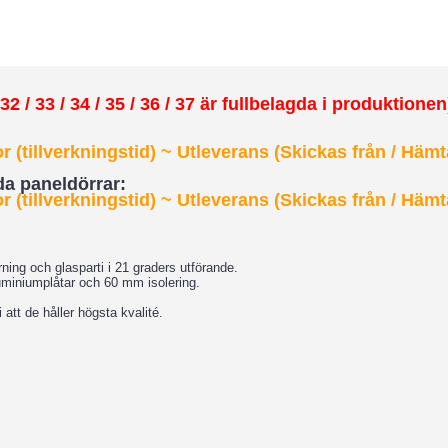
2 / 33 / 34 / 35 / 36 / 37 är fullbelagda i produktionen
 (tillverkningstid) ~ Utleverans (Skickas från / Hämt
dda paneldörrar:
 (tillverkningstid)
~ Utleverans (Skickas från / Hämt
ing och glasparti i 21 graders utförande.
uminiumplåtar och 60 mm isolering.
 att de håller högsta kvalité.