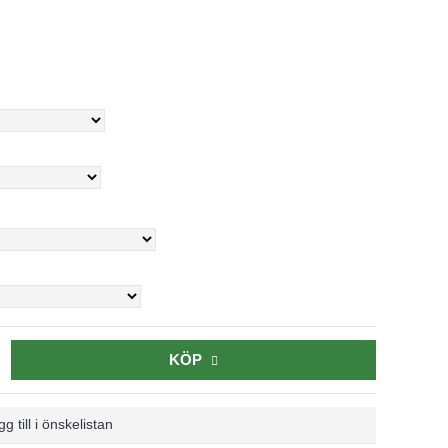
KÖP
g till i önskelistan