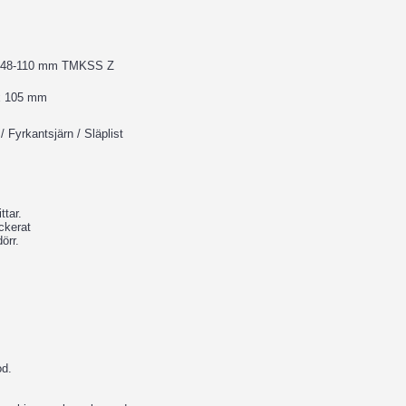
N3248-110 mm TMKSS Z
 x 105 mm
/ Fyrkantsjärn / Släplist
ttar.
ackerat
örr.
od.