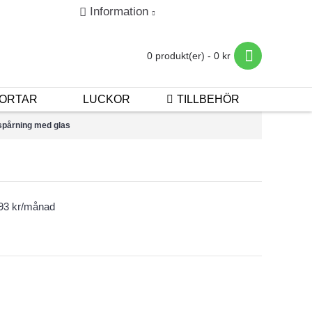
Information
in
Registrera
Betalning & Leverans
0 produkt(er) - 0 kr
ORTAR
LUCKOR
TILLBEHÖR
spårning med glas
393 kr/månad