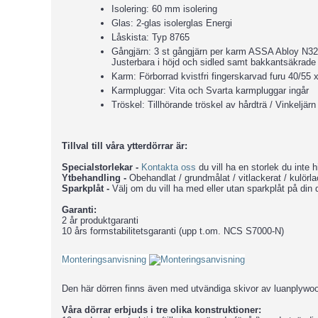
Isolering: 60 mm isolering
Glas: 2-glas isolerglas Energi
Låskista: Typ 8765
Gångjärn: 3 st gångjärn per karm ASSA Abloy 
Justerbara i höjd och sidled samt bakkantsäkrade
Karm: Förborrad kvistfri fingerskarvad furu 40/55
Karmpluggar: Vita och Svarta karmpluggar ingår
Tröskel: Tillhörande tröskel av hårdträ / Vinkeljärn 
Tillval till våra ytterdörrar är:
Specialstorlekar -
Kontakta oss
du vill ha en storlek du inte hi
Ytbehandling -
Obehandlat / grundmålat / vitlackerat / kulörl
Sparkplåt -
Välj om du vill ha med eller utan sparkplåt på din d
Garanti:
2 år produktgaranti
10 års formstabilitetsgaranti (upp t.om. NCS S7000-N)
Monteringsanvisning
Den här dörren finns även med utvändiga skivor av luanplywo
Våra dörrar erbjuds i tre olika konstruktioner: