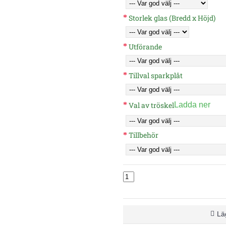
Storlek glas (Bredd x Höjd)
Utförande
Tillval sparkplåt
Val av tröskel
Ladda ner
Tillbehör
Läg