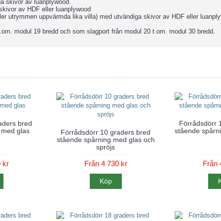
ga skivor av luanplywood.
 skivor av HDF eller luanplywood
r eller utrymmen uppvärmda lika villa) med utvändiga skivor av HDF eller luanp
 t.om. modul 19 bredd och som slagport från modul 20 t.om. modul 30 bredd.
aders bred
Förrådsdörr 
 med glas
stående spårni
Förrådsdörr 10 graders bred
stående spårning med glas och
spröjs
 kr
Från 4 730 kr
Från 
Köp