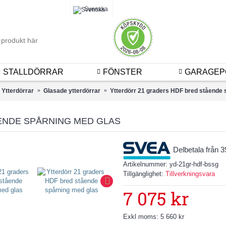
Logga 
Svenska
STALLDÖRRAR
FÖNSTER
GARAGEP
Ytterdörrar
Glasade ytterdörrar
Ytterdörr 21 graders HDF bred stående 
ENDE SPÅRNING MED GLAS
Delbetala från 
Artikelnummer:
yd-21gr-hdf-bssg
Tillgänglighet:
Tillverkningsvara
7 075 kr
Exkl moms: 5 660 kr