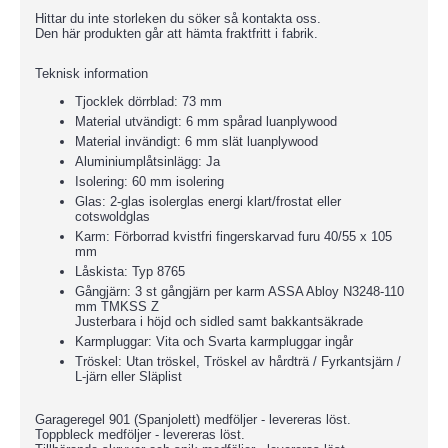
Hittar du inte storleken du söker så kontakta oss.
Den här produkten går att hämta fraktfritt i fabrik.
Teknisk information
Tjocklek dörrblad: 73 mm
Material utvändigt: 6 mm spårad luanplywood
Material invändigt: 6 mm slät luanplywood
Aluminiumplåtsinlägg: Ja
Isolering: 60 mm isolering
Glas: 2-glas isolerglas energi klart/frostat eller
cotswoldglas
Karm: Förborrad kvistfri fingerskarvad furu 40/55 x 105
mm
Låskista: Typ 8765
Gångjärn: 3 st gångjärn per karm ASSA Abloy N3248-110
mm TMKSS Z
Justerbara i höjd och sidled samt bakkantsäkrade
Karmpluggar: Vita och Svarta karmpluggar ingår
Tröskel: Utan tröskel, Tröskel av hårdträ / Fyrkantsjärn /
L-järn eller Släplist
Garageregel 901 (Spanjolett) medföljer - levereras löst.
Toppbleck medföljer - levereras löst.