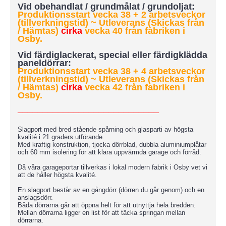
Vid obehandlat / grundmålat / grundoljat:
Produktionsstart vecka 38 + 2 arbetsveckor
(tillverkningstid) ~ Utleverans (Skickas från
/ Hämtas)
cirka
vecka 40 från fabriken i
Osby.
Vid färdiglackerat, special eller färdigklädda
paneldörrar:
Produktionsstart vecka 38 + 4 arbetsveckor
(tillverkningstid)
~ Utleverans (Skickas från
/ Hämtas)
cirka
vecka 42 från fabriken i
Osby.
____________________________
Slagport med bred stående spårning och glasparti av högsta
kvalité i 21 graders utförande.
Med kraftig konstruktion, tjocka dörrblad, dubbla aluminiumplåtar
och 60 mm isolering för att klara uppvärmda garage och förråd.
Då våra garageportar tillverkas i lokal modern fabrik i Osby vet vi
att de håller högsta kvalité.
En slagport består av en gångdörr (dörren du går genom) och en
anslagsdörr.
Båda dörrarna går att öppna helt för att utnyttja hela bredden.
Mellan dörrarna ligger en list för att täcka springan mellan
dörrarna.