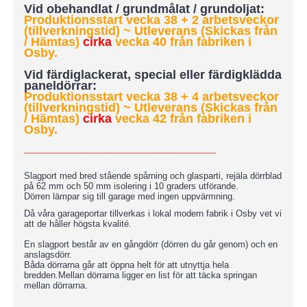
Vid obehandlat / grundmålat / grundoljat:
Produktionsstart vecka 38 + 2 arbetsveckor
(tillverkningstid) ~ Utleverans (Skickas från
/ Hämtas)
cirka
vecka 40 från fabriken i
Osby.
Vid färdiglackerat, special eller färdigklädda
paneldörrar:
Produktionsstart vecka 38 + 4 arbetsveckor
(tillverkningstid)
~ Utleverans (Skickas från
/ Hämtas)
cirka
vecka 42 från fabriken i
Osby.
____________________________
Slagport med bred stående spårning och glasparti, rejäla dörrblad
på 62 mm och 50 mm isolering i 10 graders utförande.
Dörren lämpar sig till garage med ingen uppvärmning.
Då våra garageportar tillverkas i lokal modern fabrik i Osby vet vi
att de håller högsta kvalité.
En slagport består av en gångdörr (dörren du går genom) och en
anslagsdörr.
Båda dörrarna går att öppna helt för att utnyttja hela
bredden.Mellan dörrarna ligger en list för att täcka springan
mellan dörrarna.