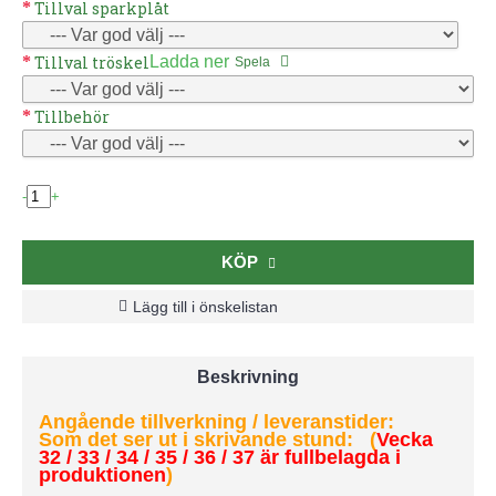
Tillval sparkplåt
Tillval tröskel
Ladda ner
Spela
Tillbehör
-
+
KÖP
Lägg till i önskelistan
Beskrivning
Angående tillverkning / leveranstider:
Som det ser ut i skrivande stund: (
Vecka
32 / 33 / 34 / 35 / 36 / 37 är fullbelagda i
produktionen
)