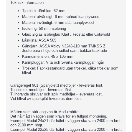
Teknisk information
Tjocklek dörrblad: 62 mm
Material utvändigt: 6 mm spårad luanplywood
Material invändigt: 6 mm slät luanplywood
Isolering: 50 mm isolering
Glas: 2-glas isolerglas Klart / Frostat eller Cotswold
Låskista: ASSA 565
Gångjärn: ASSA Abloy N3248-110 mm TMKSS Z
Justerbara i höjd och sidled samt bakkantsäkrade
Karmdimension: 45 x 105 mm
Karmpluggar: Vita och Svarta karmpluggar ingår
Tröskel: Fabriksstandard utan tröskel, olika trösklar som
tillval
Garageregel 901 (Spanjolett) medföljer - levereras löst.
Toppbleck medföljer - levereras löst.
Tillhörande skruvar och spik medföljer - levereras löst.
Vid tillval av sparkplåt levereras dem löst.
Måtten som står angivna är Modulmåttet.
Det hålmått i väggen som krävs för en fullgod montering.
Exempel Modul 24x21 där hålet i väggen ska vara 2400 mm brett
och 2100 mm högt.
Exempel Modul 22x25 där hålet i väggen ska vara 2200 mm brett