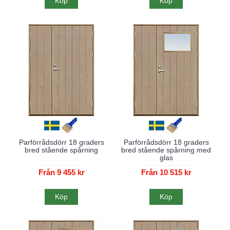
Köp
Köp
Parförrådsdörr 18 graders
Parförrådsdörr 18 graders
bred stående spårning
bred stående spårning med
glas
Från 9 455 kr
Från 10 515 kr
Köp
Köp