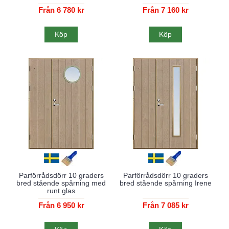
Från 6 780 kr
Från 7 160 kr
Köp
Köp
Parförrådsdörr 10 graders
Parförrådsdörr 10 graders
bred stående spårning med
bred stående spårning Irene
runt glas
Från 6 950 kr
Från 7 085 kr