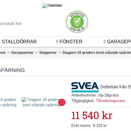
Logga 
Svenska
STALLDÖRRAR
FÖNSTER
GARAGEP
Hem
Garageportar
Slagportar
Slagport 18 graders bred stående spårni
SPÅRNING
Delbetala från 
Artikelnummer:
slp-18gr-bss
Tillgänglighet:
Tillverkningsvara
11 540 kr
Exkl moms: 9 232 kr