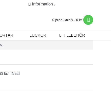
Information
in
Registrera
Betalning & Leverans
0 produkt(er) - 0 kr
ORTAR
LUCKOR
TILLBEHÖR
ng
599 kr/månad