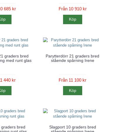
0 685 kr
Från 10 910 kr
Köp
Köp
21 graders bred
Parytterdörr 21 graders bred
ng med runt glas
stående spårning Irene
1 440 kr
Från 11 100 kr
Köp
Köp
 graders bred
Slagport 10 graders bred
ning runt glas
stående spårning Irene