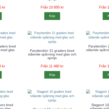
5 kr
Från 10 895 kr
Från 1
Köp
aders bred
Parytterdörr 
 med glas
stående spårni
Parytterdörr 21 graders bred
stående spårning med glas och
spröjs
0 kr
Från 11 480 kr
Från 1
Köp
ders bred
Slagport 10
ng glas
stående spår