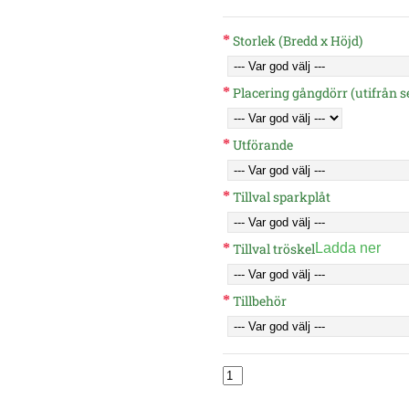
Storlek (Bredd x Höjd)
Placering gångdörr (utifrån se
Utförande
Tillval sparkplåt
Tillval tröskel
Ladda ner
Tillbehör