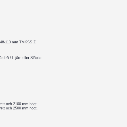
N3248-110 mm TMKSS Z
dträ / L-järn eller Släplist
rett och 2100 mm högt.
rett och 2500 mm högt.