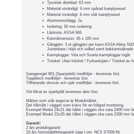
Tjocklek dörrblad: 63 mm
Material utvändigt: 6 mm spårad luanplywood
Material invändigt: 6 mm slät luanplywood
Aluminiuminlägg: Ja
Isolering: 50 mm isolering
Låskista: ASSA 565
Karmdimension: 45 x 105 mm
Gångjärn: 3 st gångjärn per karm ASSA Abloy 
Justerbara i höjd och sidled samt bakkantsäkrade
Karmpluggar: Vita och Svarta karmpluggar ingår
Tröskel: Utan tröskel / Fyrkantsjärn / Tröskel av hår
Garageregel 901 (Spanjolett) medföljer - levereras löst.
Toppbleck medföljer - levereras löst.
Tillhörande skruvar och spik medföljer - levereras löst.
Vid tillval av sparkplåt levereras dem löst.
Måtten som står angivna är Modulmåttet.
Det hålmått i väggen som krävs för en fullgod montering.
Exempel Modul 24x21 där hålet i väggen ska vara 2400 mm b
Exempel Modul 22x25 där hålet i väggen ska vara 2200 mm b
Garanti:
2 års produktgaranti
10 års formstabilitetsgaranti (upp t.om. NCS S7000-N)