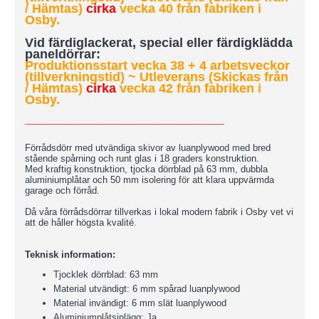
/ Hämtas)
cirka
vecka 40 från fabriken i
Osby.
Vid färdiglackerat, special eller färdigklädda
paneldörrar:
Produktionsstart vecka 38 + 4 arbetsveckor
(tillverkningstid)
~ Utleverans (Skickas från
/ Hämtas)
cirka
vecka 42 från fabriken i
Osby.
____________________________
Förrådsdörr med utvändiga skivor av luanplywood med bred
stående spårning och runt glas i 18 graders konstruktion.
Med kraftig konstruktion, tjocka dörrblad på 63 mm, dubbla
aluminiumplåtar och 50 mm isolering för att klara uppvärmda
garage och förråd.
Då våra förrådsdörrar tillverkas i lokal modern fabrik i Osby vet vi
att de håller högsta kvalité.
Teknisk information:
Tjocklek dörrblad: 63 mm
Material utvändigt: 6 mm spårad luanplywood
Material invändigt: 6 mm slät luanplywood
Aluminiumplåtsinlägg: Ja