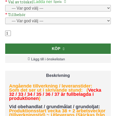
Val av tröskel
Ladda ner
Spela
Tillbehör
KÖP
Lägg till i önskelistan
Beskrivning
Angående tillverkning / leveranstider:
Som det ser ut i skrivande stund: (
Vecka
32 / 33 / 34 / 35 / 36 / 37 är fullbelagda i
produktionen
)
Vid obehandlat / grundmålat / grundoljat:
Produktionsstart vecka 38 + 2 arbetsveckor
(tillverkningstid) ~ Utleverans (Skickas från