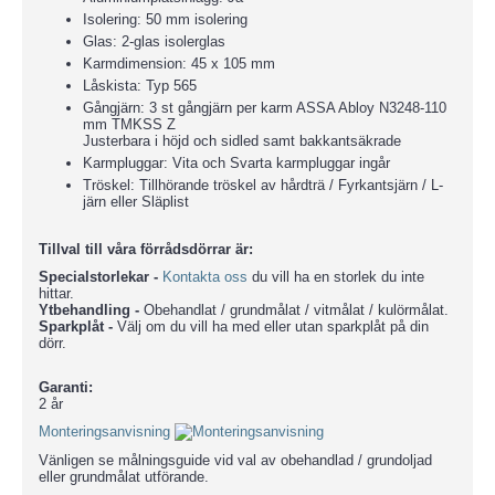
Isolering: 50 mm isolering
Glas: 2-glas isolerglas
Karmdimension: 45 x 105 mm
Låskista: Typ 565
Gångjärn: 3 st gångjärn per karm ASSA Abloy N3248-110
mm TMKSS Z
Justerbara i höjd och sidled samt bakkantsäkrade
Karmpluggar: Vita och Svarta karmpluggar ingår
Tröskel: Tillhörande tröskel av hårdträ / Fyrkantsjärn / L-
järn eller Släplist
Tillval till våra förrådsdörrar är:
Specialstorlekar -
Kontakta oss
du vill ha en storlek du inte
hittar.
Ytbehandling -
Obehandlat / grundmålat / vitmålat / kulörmålat.
Sparkplåt -
Välj om du vill ha med eller utan sparkplåt på din
dörr.
Garanti:
2 år
Monteringsanvisning
Vänligen se målningsguide vid val av obehandlad / grundoljad
eller grundmålat utförande.