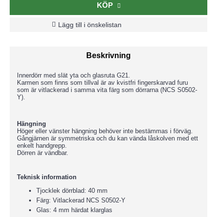
KÖP
Lägg till i önskelistan
Beskrivning
Innerdörr med slät yta och glasruta G21.
Karmen som finns som tillval är av kvistfri fingerskarvad furu
som är vitlackerad i samma vita färg som dörrarna (NCS S0502-
Y).
Hängning
Höger eller vänster hängning behöver inte bestämmas i förväg.
Gångjärnen är symmetriska och du kan vända låskolven med ett
enkelt handgrepp.
Dörren är vändbar.
Teknisk information
Tjocklek dörrblad: 40 mm
Färg: Vitlackerad NCS S0502-Y
Glas: 4 mm härdat klarglas