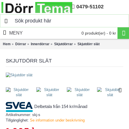
0479-51102
Hem
MENY
0 produkt(er) - 0 kr
Hem
Dörrar
Innerdörrar
Skjutdörrar
Skjutdörr slät
SKJUTDÖRR SLÄT
Delbetala från 154 kr/månad
Artikelnummer:
skj-s
Tillgänglighet:
Se information under beskrivning