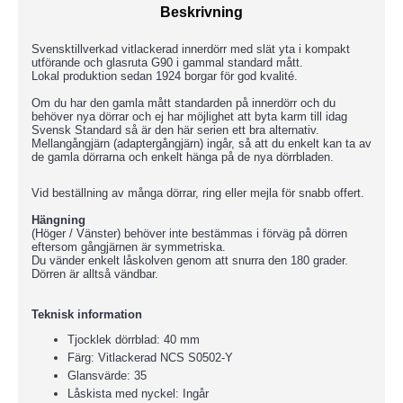
Beskrivning
Svensktillverkad vitlackerad innerdörr med slät yta i kompakt
utförande och glasruta G90 i gammal standard mått.
Lokal produktion sedan 1924 borgar för god kvalité.
Om du har den gamla mått standarden på innerdörr och du
behöver nya dörrar och ej har möjlighet att byta karm till idag
Svensk Standard så är den här serien ett bra alternativ.
Mellangångjärn (adaptergångjärn) ingår, så att du enkelt kan ta av
de gamla dörrarna och enkelt hänga på de nya dörrbladen.
Vid beställning av många dörrar, ring eller mejla för snabb offert.
Hängning
(Höger / Vänster) behöver inte bestämmas i förväg på dörren
eftersom gångjärnen är symmetriska.
Du vänder enkelt låskolven genom att snurra den 180 grader.
Dörren är alltså vändbar.
Teknisk information
Tjocklek dörrblad: 40 mm
Färg: Vitlackerad NCS S0502-Y
Glansvärde: 35
Låskista med nyckel: Ingår