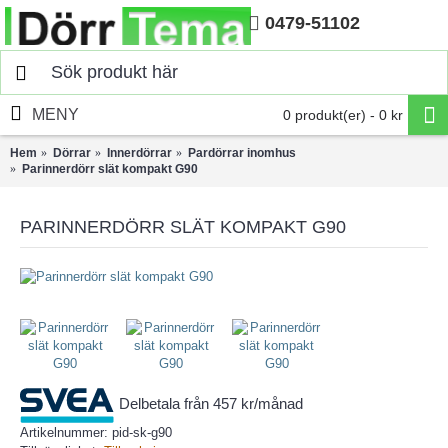
0479-51102
Hem
MENY
0 produkt(er) - 0 kr
Hem
Dörrar
Innerdörrar
Pardörrar inomhus
Parinnerdörr slät kompakt G90
PARINNERDÖRR SLÄT KOMPAKT G90
Delbetala från 457 kr/månad
Artikelnummer:
pid-sk-g90