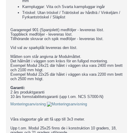
mm
Karmpluggar: Vita och Svarta karmpluggar ingår
Tröskel: Utan tröskel / Trätröskel av hårdträ / Vinkeljärn /
Fyrkantströskel / Släplist
Garageregel 901 (Spanjolett) medföljer - levereras löst.
Toppbleck medföljer - levereras löst.
Tillhörande skruvar och spik medföljer - levereras löst.
Vid val av sparkplåt levereras den löst.
Måtten som står angivna är Modulmåttet.
Det hålmått i väggen som krävs för en fullgod montering.
Exempel Modul 24x21 där hålet i väggen ska vara 2400 mm brett
och 2100 mm högt.
Exempel Modul 22x25 där hålet i väggen ska vara 2200 mm brett
och 2500 mm högt.
Garanti:
2 års produktgaranti
10 års formstabilitetsgaranti (upp t.om. NCS S7000-N)
Monteringsanvisning
Våra slagportar går att få upp till 3x3 meter.
Upp t.om. Modul 25x25 finns de i konstruktion 10 graders, 18,
graders och 21 graders utförande.