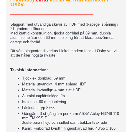
Osby.
____________________________
Slagport med utvändiga skivor av HDF med 3-spegel spårning i
21 graders utförande.
Med kraftig konstruktion, tjocka dörrblad på 69 mm, dubbla
aluminiumplåtar och 60 mm isolering för att klara uppvärmda
garage och förråd.
Då våra slagportar tillverkas i lokal modern fabrik i Osby vet vi
att de håller högsta kvalité.
Teknisk information:
Tjocklek dörrblad: 69 mm
Material utvändigt: 4 mm spårad HDF
Material invändigt: 4 mm slät HDF
Aluminiumplåtsinlägg: Ja
Isolering: 60 mm isolering
Låskista: Typ 8765
Gångjärn: 3 st gångjärn per karm ASSA Abloy N3248-110
mm TMKSS Z
Justerbara i höjd och sidled samt bakkantsäkrade
Karm: Förborrad kvistfri fingerskarvad furu 40/55 x 105