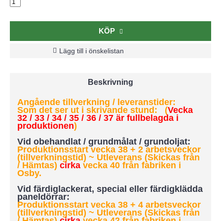
KÖP
Lägg till i önskelistan
Beskrivning
Angående tillverkning / leveranstider:
Som det ser ut i skrivande stund: (
Vecka
32 / 33 / 34 / 35 / 36 / 37 är fullbelagda i
produktionen
)
Vid obehandlat / grundmålat / grundoljat:
Produktionsstart vecka 38 + 2 arbetsveckor
(tillverkningstid) ~ Utleverans (Skickas från
/ Hämtas)
cirka
vecka 40 från fabriken i
Osby.
Vid färdiglackerat, special eller färdigklädda
paneldörrar:
Produktionsstart vecka 38 + 4 arbetsveckor
(tillverkningstid)
~ Utleverans (Skickas från
/ Hämtas)
cirka
vecka 42 från fabriken i