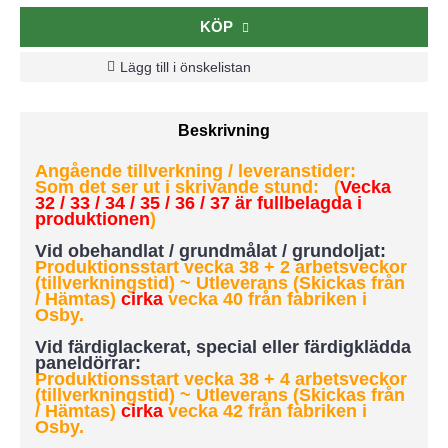
KÖP
Lägg till i önskelistan
Beskrivning
Angående tillverkning / leveranstider:
Som det ser ut i skrivande stund: (
Vecka
32 / 33 / 34 / 35 / 36 / 37 är fullbelagda i
produktionen
)
Vid obehandlat / grundmålat / grundoljat:
Produktionsstart vecka 38 + 2 arbetsveckor
(tillverkningstid) ~ Utleverans (Skickas från
/ Hämtas)
cirka
vecka 40 från fabriken i
Osby.
Vid färdiglackerat, special eller färdigklädda
paneldörrar:
Produktionsstart vecka 38 + 4 arbetsveckor
(tillverkningstid)
~ Utleverans (Skickas från
/ Hämtas)
cirka
vecka 42 från fabriken i
Osby.