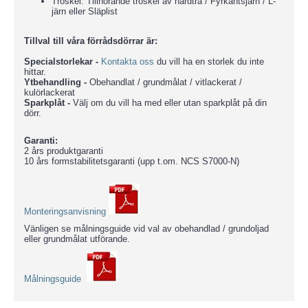
Tröskel: Tillhörande tröskel av hårdträ / Fyrkantsjärn / L-
järn eller Släplist
Tillval till våra förrådsdörrar är:
Specialstorlekar -
Kontakta oss
du vill ha en storlek du inte
hittar.
Ytbehandling -
Obehandlat / grundmålat / vitlackerat /
kulörlackerat
Sparkplåt -
Välj om du vill ha med eller utan sparkplåt på din
dörr.
Garanti:
2 års produktgaranti
10 års formstabilitetsgaranti (upp t.om. NCS S7000-N)
Monteringsanvisning
Vänligen se målningsguide vid val av obehandlad / grundoljad
eller grundmålat utförande.
Målningsguide