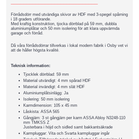
____________________________
Förrådsdörr med utvändiga skivor av HDF med 3-spegel spårning
i 18 graders utförande.
Med kraftig konstruktion, tjocka dörrblad på 59 mm, dubbla
aluminiumplåtar och 50 mm isolering för att klara uppvärmda
garage och förråd.
Då våra förrådsdörrar tillverkas i lokal modern fabrik i Osby vet vi
att de håller högsta kvalité.
Teknisk information:
Tjocklek dörrblad: 59 mm
Material utvändigt: 4 mm spårad HDF
Material invändigt: 4 mm slät HDF
Aluminiumplåtsinlägg: Ja
Isolering: 50 mm isolering
Karmdimension: 105 x 45 mm
Låskista: ASSA 565
Gångjärn: 3 st gångjärn per karm ASSA Abloy N3248-110
mm TMKSS Z
Justerbara i höjd och sidled samt bakkantsäkrade
Karmpluggar: Vita och Svarta karmpluggar ingår