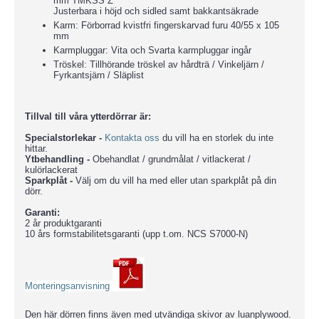
mm TMKSS Z
Justerbara i höjd och sidled samt bakkantsäkrade
Karm: Förborrad kvistfri fingerskarvad furu 40/55 x 105
mm
Karmpluggar: Vita och Svarta karmpluggar ingår
Tröskel: Tillhörande tröskel av hårdträ / Vinkeljärn /
Fyrkantsjärn / Släplist
Tillval till våra ytterdörrar är:
Specialstorlekar -
Kontakta oss
du vill ha en storlek du inte
hittar.
Ytbehandling -
Obehandlat / grundmålat / vitlackerat /
kulörlackerat
Sparkplåt -
Välj om du vill ha med eller utan sparkplåt på din
dörr.
Garanti:
2 år produktgaranti
10 års formstabilitetsgaranti (upp t.om. NCS S7000-N)
Monteringsanvisning
Den här dörren finns även med utvändiga skivor av luanplywood.