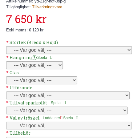
Artikelnummer:
yd-21gr-hdf-3sp-g
Tillgänglighet:
Tillverkningsvara
7 650 kr
Exkl moms: 6 120 kr
Storlek (Bredd x Höjd)
Hängning
Spela
?
Glas
Utförande
Tillval sparkplåt
Spela
Val av tröskel
Ladda ner
Spela
Tillbehör