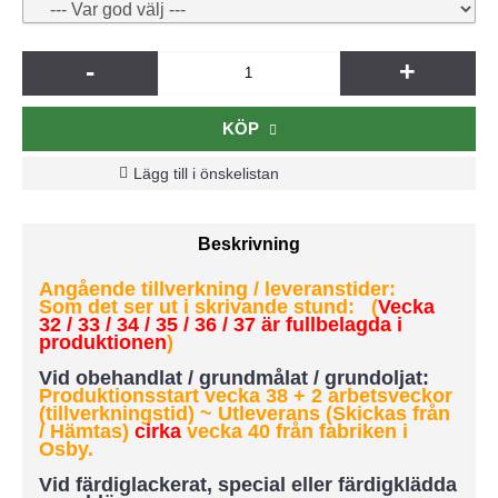
-
+
KÖP
Lägg till i önskelistan
Beskrivning
Angående tillverkning / leveranstider:
Som det ser ut i skrivande stund: (
Vecka
32 / 33 / 34 / 35 / 36 / 37 är fullbelagda i
produktionen
)
Vid obehandlat / grundmålat / grundoljat:
Produktionsstart vecka 38 + 2 arbetsveckor
(tillverkningstid) ~ Utleverans (Skickas från
/ Hämtas)
cirka
vecka 40 från fabriken i
Osby.
Vid färdiglackerat, special eller färdigklädda