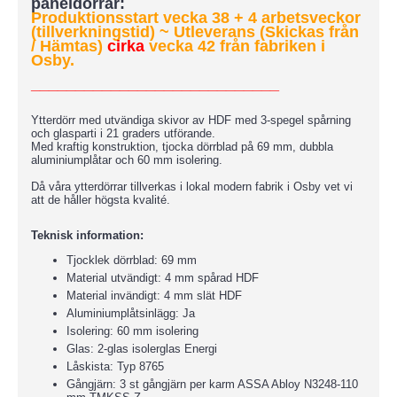
paneldörrar:
Produktionsstart vecka 38 + 4 arbetsveckor
(tillverkningstid)
~ Utleverans (Skickas från
/ Hämtas)
cirka
vecka 42 från fabriken i
Osby.
____________________________
Ytterdörr med utvändiga skivor av HDF med 3-spegel spårning
och glasparti i 21 graders utförande.
Med kraftig konstruktion, tjocka dörrblad på 69 mm, dubbla
aluminiumplåtar och 60 mm isolering.
Då våra ytterdörrar tillverkas i lokal modern fabrik i Osby vet vi
att de håller högsta kvalité.
Teknisk information:
Tjocklek dörrblad: 69 mm
Material utvändigt: 4 mm spårad HDF
Material invändigt: 4 mm slät HDF
Aluminiumplåtsinlägg: Ja
Isolering: 60 mm isolering
Glas: 2-glas isolerglas Energi
Låskista: Typ 8765
Gångjärn: 3 st gångjärn per karm ASSA Abloy N3248-110