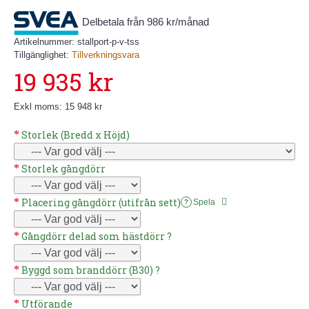
Delbetala från 986 kr/månad
Artikelnummer:
stallport-p-v-tss
Tillgänglighet:
Tillverkningsvara
19 935 kr
Exkl moms: 15 948 kr
Storlek (Bredd x Höjd)
Storlek gångdörr
Placering gångdörr (utifrån sett)
Spela
?
Gångdörr delad som hästdörr ?
Byggd som branddörr (B30) ?
Utförande