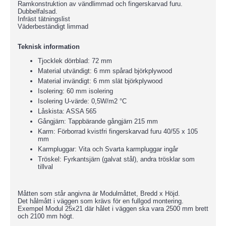
Ramkonstruktion av vändlimmad och fingerskarvad furu.
Dubbelfalsad.
Infräst tätningslist
Väderbeständigt limmad
Teknisk information
Tjocklek dörrblad: 72 mm
Material utvändigt: 6 mm spårad björkplywood
Material invändigt: 6 mm slät björkplywood
Isolering: 60 mm isolering
Isolering U-värde: 0,5W/m2 °C
Låskista: ASSA 565
Gångjärn: Tappbärande gångjärn 215 mm
Karm: Förborrad kvistfri fingerskarvad furu 40/55 x 105
mm
Karmpluggar: Vita och Svarta karmpluggar ingår
Tröskel: Fyrkantsjärn (galvat stål), andra trösklar som
tillval
Måtten som står angivna är Modulmåttet, Bredd x Höjd.
Det hålmått i väggen som krävs för en fullgod montering.
Exempel Modul 25x21 där hålet i väggen ska vara 2500 mm brett
och 2100 mm högt.