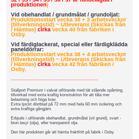
produktionen
)
Vid obehandlat / grundmålat / grundoljat:
Produktionsstart vecka 38 + 2 arbetsveckor
(tillverkningstid) ~ Utleverans (Skickas från
/ Hämtas)
cirka
vecka 40 från fabriken i
Osby.
Vid färdiglackerat, special eller färdigklädda
paneldörrar:
Produktionsstart vecka 38 + 4 arbetsveckor
(tillverkningstid)
~ Utleverans (Skickas från
/ Hämtas)
cirka
vecka 42 från fabriken i
Osby.
____________________________
Stallport Premium i valvat utförande med tät stående spårning,
tillverkad med extra kraftig konstruktion för att tåla mer
belastning och höga krav.
Extra tjockt dörrblad på 72 mm med hela 60 mm isolering och
extra kraftiga gångjärn.
Erbjuds i utförande obehandlat, grundmålat (vit grund), svart -
brun lasyr (olja), eller transparent olja.
Den här produkten går att hämta fraktfritt på fabrik i Osby.