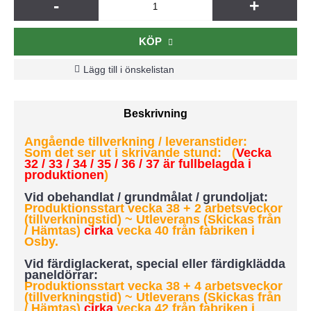
-
+
KÖP
Lägg till i önskelistan
Beskrivning
Angående tillverkning / leveranstider:
Som det ser ut i skrivande stund: (
Vecka
32 / 33 / 34 / 35 / 36 / 37 är fullbelagda i
produktionen
)
Vid obehandlat / grundmålat / grundoljat:
Produktionsstart vecka 38 + 2 arbetsveckor
(tillverkningstid) ~ Utleverans (Skickas från
/ Hämtas)
cirka
vecka 40 från fabriken i
Osby.
Vid färdiglackerat, special eller färdigklädda
paneldörrar:
Produktionsstart vecka 38 + 4 arbetsveckor
(tillverkningstid)
~ Utleverans (Skickas från
/ Hämtas)
cirka
vecka 42 från fabriken i