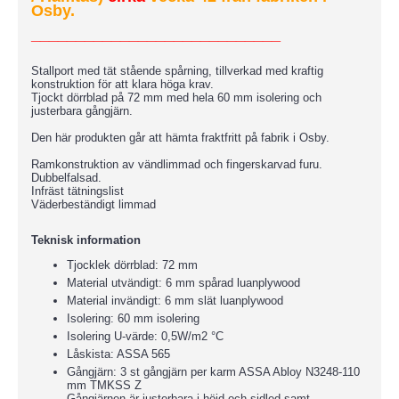
Osby.
____________________________
Stallport med tät stående spårning, tillverkad med kraftig
konstruktion för att klara höga krav.
Tjockt dörrblad på 72 mm med hela 60 mm isolering och
justerbara gångjärn.
Den här produkten går att hämta fraktfritt på fabrik i Osby.
Ramkonstruktion av vändlimmad och fingerskarvad furu.
Dubbelfalsad.
Infräst tätningslist
Väderbeständigt limmad
Teknisk information
Tjocklek dörrblad: 72 mm
Material utvändigt: 6 mm spårad luanplywood
Material invändigt: 6 mm slät luanplywood
Isolering: 60 mm isolering
Isolering U-värde: 0,5W/m2 °C
Låskista: ASSA 565
Gångjärn: 3 st gångjärn per karm ASSA Abloy N3248-110
mm TMKSS Z
Gångjärnen är justerbara i höjd och sidled samt