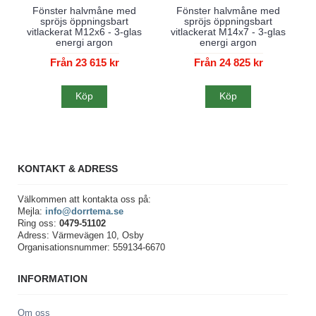
Fönster halvmåne med
Fönster halvmåne med
spröjs öppningsbart
spröjs öppningsbart
vitlackerat M12x6 - 3-glas
vitlackerat M14x7 - 3-glas
energi argon
energi argon
Från 23 615 kr
Från 24 825 kr
Köp
Köp
KONTAKT & ADRESS
Välkommen att kontakta oss på:
Mejla:
info@dorrtema.se
Ring oss:
0479-51102
Adress: Värmevägen 10, Osby
Organisationsnummer: 559134-6670
INFORMATION
Om oss