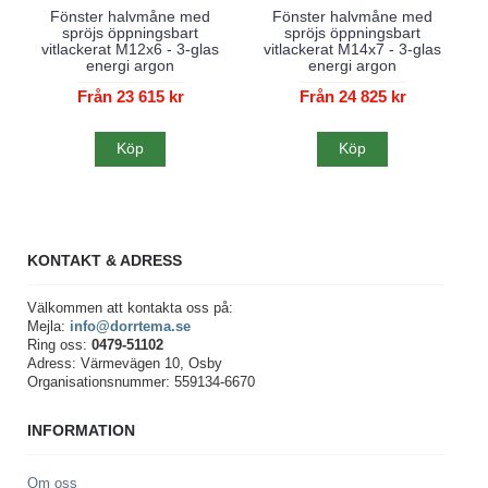
Nyhet!
Fönster halvmåne med
Fönster halvmåne med
spröjs öppningsbart
spröjs öppningsbart
vitlackerat M12x6 - 3-glas
vitlackerat M14x7 - 3-glas
energi argon
energi argon
Från 23 615 kr
Från 24 825 kr
Köp
Köp
KONTAKT & ADRESS
Välkommen att kontakta oss på:
Mejla:
info@dorrtema.se
Ring oss:
0479-51102
Adress: Värmevägen 10, Osby
Organisationsnummer: 559134-6670
INFORMATION
Om oss