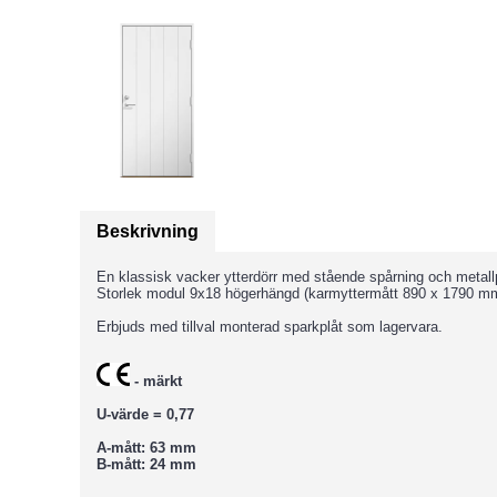
Beskrivning
En klassisk vacker ytterdörr med stående spårning och metallpl
Storlek modul 9x18 högerhängd (karmyttermått 890 x 1790 m
Erbjuds med tillval monterad sparkplåt som lagervara.
- märkt
U-värde = 0,77
A-mått: 63 mm
B-mått: 24 mm