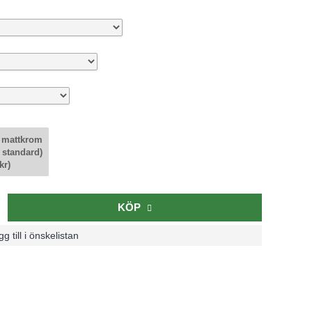
 mattkrom
 standard)
kr)
KÖP
g till i önskelistan