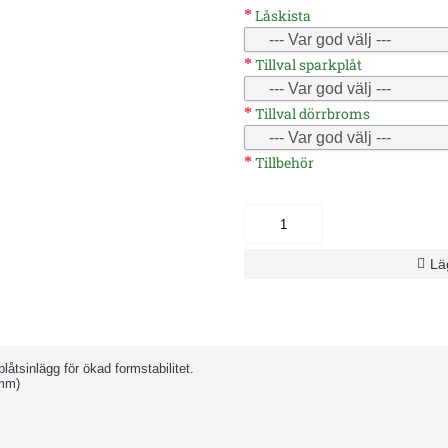
Låskista
Tillval sparkplåt
Tillval dörrbroms
Tillbehör
Läg
åtsinlägg för ökad formstabilitet.
 mm)