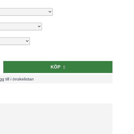
KÖP
g till i önskelistan