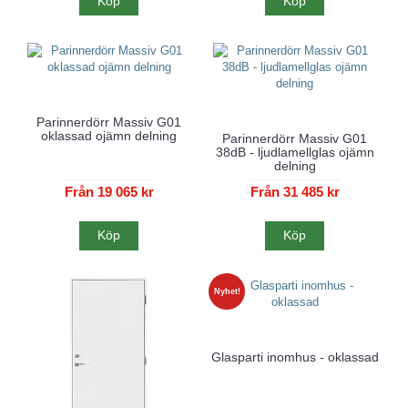
Köp
Köp
Parinnerdörr Massiv G01
oklassad ojämn delning
Parinnerdörr Massiv G01
38dB - ljudlamellglas ojämn
delning
Från 19 065 kr
Från 31 485 kr
Köp
Köp
Nyhet!
Glasparti inomhus - oklassad