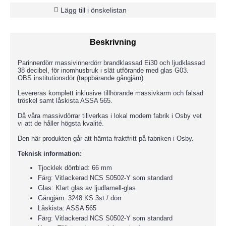
Lägg till i önskelistan
Beskrivning
Parinnerdörr massivinnerdörr brandklassad Ei30 och ljudklassad
38 decibel, för inomhusbruk i slät utförande med glas G03.
OBS institutionsdör (tappbärande gångjärn)
Levereras komplett inklusive tillhörande massivkarm och falsad
tröskel samt låskista ASSA 565.
Då våra massivdörrar tillverkas i lokal modern fabrik i Osby vet
vi att de håller högsta kvalité.
Den här produkten går att hämta fraktfritt på fabriken i Osby.
Teknisk information:
Tjocklek dörrblad: 66 mm
Färg: Vitlackerad NCS S0502-Y som standard
Glas: Klart glas av ljudlamell-glas
Gångjärn: 3248 KS 3st / dörr
Låskista: ASSA 565
Färg: Vitlackerad NCS S0502-Y som standard