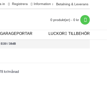
a in
Registrera
Information
Betalning & Leverans
0 produkt(er) - 0 kr
GARAGEPORTAR
LUCKOR
TILLBEHÖR
 Ei30 / 38dB
778 kr/månad