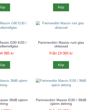
Köp
Köp
Massiv G90 Ei30 /
Parinnerdörr Massiv runt glas
udlamellglas
oklassad
34 985 kr
Från 19 065 kr
Köp
Köp
Massiv 38dB ojämn
Parinnerdörr Massiv Ei30 / 38dB
lning
ojämn delning