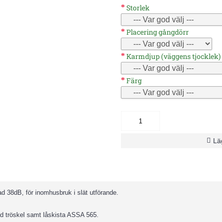
Storlek
Placering gångdörr
Karmdjup (väggens tjocklek)
Färg
Läg
d 38dB, för inomhusbruk i slät utförande.
ad tröskel samt låskista ASSA 565.