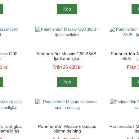
Köp
assiv G90
Parinnerdörr Massiv G90 38dB -
Parinnerdörr 
d
ljudlamellglas
38dB - lj
0 kr
Från 26 635 kr
Från 
Köp
v runt glas
Parinnerdörr Massiv oklassad
Parinnerdörr 
dlamellglas
ojämn delning
de