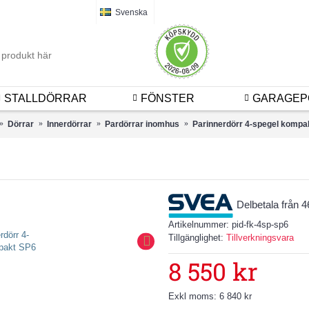
Logga 
Svenska
STALLDÖRRAR
FÖNSTER
GARAGEP
Dörrar
Innerdörrar
Pardörrar inomhus
Parinnerdörr 4-spegel kompa
Delbetala från 
Artikelnummer:
pid-fk-4sp-sp6
Tillgänglighet:
Tillverkningsvara
8 550 kr
Exkl moms: 6 840 kr