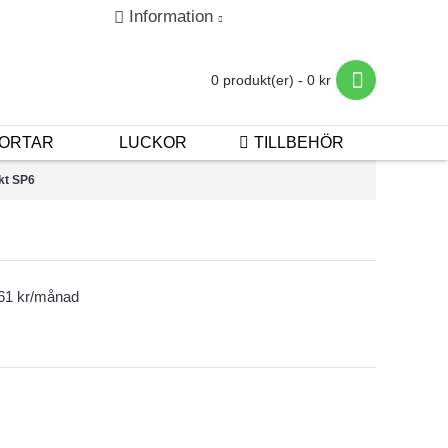
Information
in
Registrera
Betalning & Leverans
0 produkt(er) - 0 kr
ORTAR
LUCKOR
TILLBEHÖR
kt SP6
461 kr/månad