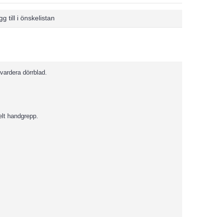
g till i önskelistan
vardera dörrblad.
elt handgrepp.