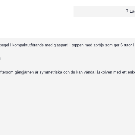
Läg
pegel i kompaktutförande med glasparti i toppen med spröjs som ger 6 rutor i 
t.
 eftersom gångjärnen är symmetriska och du kan vända låskolven med ett enk