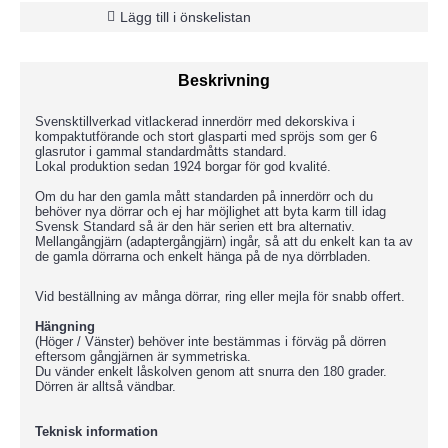
Lägg till i önskelistan
Beskrivning
Svensktillverkad vitlackerad innerdörr med dekorskiva i
kompaktutförande och stort glasparti med spröjs som ger 6
glasrutor i gammal standardmåtts standard.
Lokal produktion sedan 1924 borgar för god kvalité.
Om du har den gamla mått standarden på innerdörr och du
behöver nya dörrar och ej har möjlighet att byta karm till idag
Svensk Standard så är den här serien ett bra alternativ.
Mellangångjärn (adaptergångjärn) ingår, så att du enkelt kan ta av
de gamla dörrarna och enkelt hänga på de nya dörrbladen.
Vid beställning av många dörrar, ring eller mejla för snabb offert.
Hängning
(Höger / Vänster) behöver inte bestämmas i förväg på dörren
eftersom gångjärnen är symmetriska.
Du vänder enkelt låskolven genom att snurra den 180 grader.
Dörren är alltså vändbar.
Teknisk information