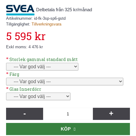
Delbetala från 325 kr/månad
Artikelnummer:
id-fk-3sp-sp6-gstd
Tillgänglighet:
Tillverkningsvara
5 595 kr
Exkl moms: 4 476 kr
Storlek gammal standard mått
Färg
Glas Innerdörr
-
+
KÖP