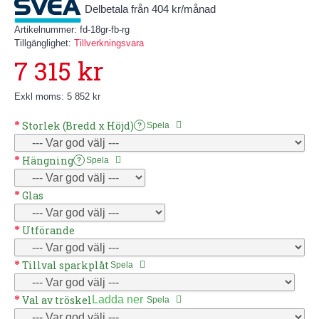
Delbetala från 404 kr/månad
Artikelnummer:
fd-18gr-fb-rg
Tillgänglighet:
Tillverkningsvara
7 315 kr
Exkl moms: 5 852 kr
Storlek (Bredd x Höjd)
Spela
?
Hängning
Spela
?
Glas
Utförande
Tillval sparkplåt
Spela
Val av tröskel
Ladda ner
Spela