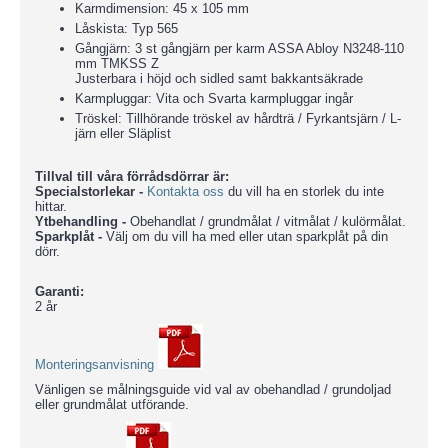
Karmdimension: 45 x 105 mm
Låskista: Typ 565
Gångjärn: 3 st gångjärn per karm ASSA Abloy N3248-110
mm TMKSS Z
Justerbara i höjd och sidled samt bakkantsäkrade
Karmpluggar: Vita och Svarta karmpluggar ingår
Tröskel: Tillhörande tröskel av hårdträ / Fyrkantsjärn / L-
järn eller Släplist
Tillval till våra förrådsdörrar är:
Specialstorlekar -
Kontakta oss
du vill ha en storlek du inte
hittar.
Ytbehandling -
Obehandlat / grundmålat / vitmålat / kulörmålat.
Sparkplåt -
Välj om du vill ha med eller utan sparkplåt på din
dörr.
Garanti:
2 år
Monteringsanvisning
Vänligen se målningsguide vid val av obehandlad / grundoljad
eller grundmålat utförande.