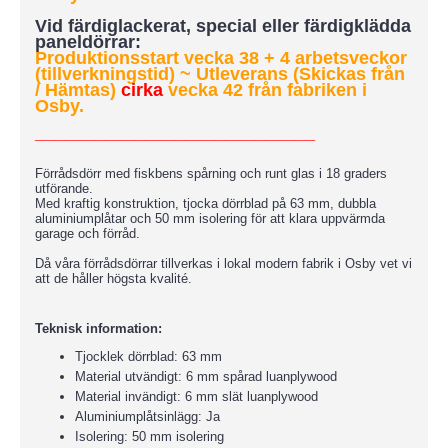
Vid färdiglackerat, special eller färdigklädda
paneldörrar:
Produktionsstart vecka 38 + 4 arbetsveckor
(tillverkningstid)
~ Utleverans (Skickas från
/ Hämtas)
cirka
vecka 42 från fabriken i
Osby.
____________________________
Förrådsdörr med fiskbens spårning och runt glas i 18 graders
utförande.
Med kraftig konstruktion, tjocka dörrblad på 63 mm, dubbla
aluminiumplåtar och 50 mm isolering för att klara uppvärmda
garage och förråd.
Då våra förrådsdörrar tillverkas i lokal modern fabrik i Osby vet vi
att de håller högsta kvalité.
Teknisk information:
Tjocklek dörrblad: 63 mm
Material utvändigt: 6 mm spårad luanplywood
Material invändigt: 6 mm slät luanplywood
Aluminiumplåtsinlägg: Ja
Isolering: 50 mm isolering