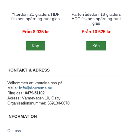
Ytterdörr 21 graders HDF
Parförrådsdörr 18 graders
fiskben spårning runt glas
HDF fiskben spårning runt
glas
Från 8 035 kr
Från 10 625 kr
Köp
Köp
KONTAKT & ADRESS
Välkommen att kontakta oss på:
Mejla:
info@dorrtema.se
Ring oss:
0479-51102
Adress: Värmevägen 10, Osby
Organisationsnummer: 559134-6670
INFORMATION
Om oss