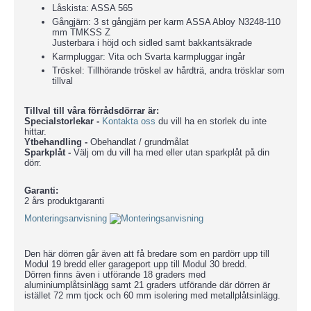
Låskista: ASSA 565
Gångjärn: 3 st gångjärn per karm ASSA Abloy N3248-110
mm TMKSS Z
Justerbara i höjd och sidled samt bakkantsäkrade
Karmpluggar: Vita och Svarta karmpluggar ingår
Tröskel: Tillhörande tröskel av hårdträ, andra trösklar som
tillval
Tillval till våra förrådsdörrar är:
Specialstorlekar -
Kontakta oss
du vill ha en storlek du inte
hittar.
Ytbehandling -
Obehandlat / grundmålat
Sparkplåt -
Välj om du vill ha med eller utan sparkplåt på din
dörr.
Garanti:
2 års produktgaranti
Monteringsanvisning
Den här dörren går även att få bredare som en pardörr upp till
Modul 19 bredd eller garageport upp till Modul 30 bredd.
Dörren finns även i utförande 18 graders med
aluminiumplåtsinlägg samt 21 graders utförande där dörren är
istället 72 mm tjock och 60 mm isolering med metallplåtsinlägg.