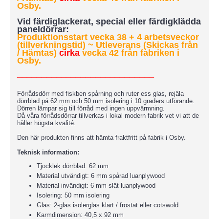
Osby.
Vid färdiglackerat, special eller färdigklädda
paneldörrar:
Produktionsstart vecka 38 + 4 arbetsveckor
(tillverkningstid)
~ Utleverans (Skickas från
/ Hämtas)
cirka
vecka 42 från fabriken i
Osby.
____________________________
Förrådsdörr med fiskben spårning och ruter ess glas, rejäla
dörrblad på 62 mm och 50 mm isolering i 10 graders utförande.
Dörren lämpar sig till förråd med ingen uppvärmning.
Då våra förrådsdörrar tillverkas i lokal modern fabrik vet vi att de
håller högsta kvalité.
Den här produkten finns att hämta fraktfritt på fabrik i Osby.
Teknisk information:
Tjocklek dörrblad: 62 mm
Material utvändigt: 6 mm spårad luanplywood
Material invändigt: 6 mm slät luanplywood
Isolering: 50 mm isolering
Glas: 2-glas isolerglas klart / frostat eller cotswold
Karmdimension: 40,5 x 92 mm