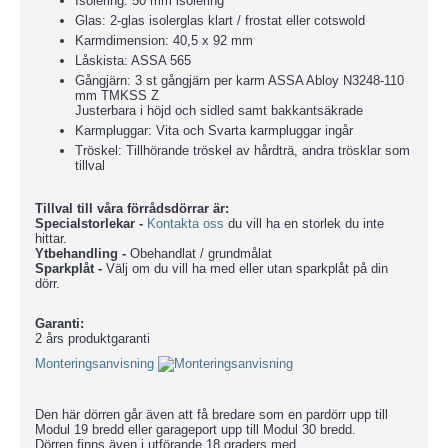
Isolering: 50 mm isolering
Glas: 2-glas isolerglas klart / frostat eller cotswold
Karmdimension: 40,5 x 92 mm
Låskista: ASSA 565
Gångjärn: 3 st gångjärn per karm ASSA Abloy N3248-110
mm TMKSS Z
Justerbara i höjd och sidled samt bakkantsäkrade
Karmpluggar: Vita och Svarta karmpluggar ingår
Tröskel: Tillhörande tröskel av hårdträ, andra trösklar som
tillval
Tillval till våra förrådsdörrar är:
Specialstorlekar -
Kontakta oss
du vill ha en storlek du inte
hittar.
Ytbehandling -
Obehandlat / grundmålat
Sparkplåt -
Välj om du vill ha med eller utan sparkplåt på din
dörr.
Garanti:
2 års produktgaranti
Monteringsanvisning
Den här dörren går även att få bredare som en pardörr upp till
Modul 19 bredd eller garageport upp till Modul 30 bredd.
Dörren finns även i utförande 18 graders med