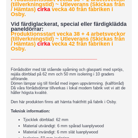
(tillverkningstid) ~ Utleverans (Skickas från
/ Hämtas)
cirka
vecka 40 från fabriken i
Osby.
Vid färdiglackerat, special eller färdigklädda
paneldörrar:
Produktionsstart vecka 38 + 4 arbetsveckor
(tillverkningstid)
~ Utleverans (Skickas från
/ Hämtas)
cirka
vecka 42 från fabriken i
Osby.
____________________________
Förrådsdörr med tät stående spårning och glasparti med spröjs,
rejäla dörrblad på 62 mm och 50 mm isolering i 10 graders
utförande.
Dörren lämpar sig till förråd med ingen uppvärmning. (kallförråd)
Då våra förrådsdörrar tillverkas i lokal modern fabrik vet vi att de
håller högsta kvalité.
Den här produkten finns att hämta fraktfritt på fabrik i Osby.
Teknisk information:
Tjocklek dörrblad: 62 mm
Material utvändigt: 6 mm spårad luanplywood
Material invändigt: 6 mm slät luanplywood