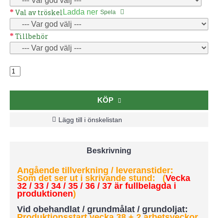
Val av tröskel
Ladda ner
Spela
Tillbehör
KÖP
Lägg till i önskelistan
Beskrivning
Angående tillverkning / leveranstider:
Som det ser ut i skrivande stund: (
Vecka
32 / 33 / 34 / 35 / 36 / 37 är fullbelagda i
produktionen
)
Vid obehandlat / grundmålat / grundoljat:
Produktionsstart vecka 38 + 2 arbetsveckor