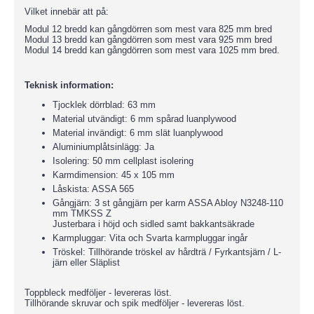
Vilket innebär att på:
Modul 12 bredd kan gångdörren som mest vara 825 mm bred
Modul 13 bredd kan gångdörren som mest vara 925 mm bred
Modul 14 bredd kan gångdörren som mest vara 1025 mm bred.
Teknisk information:
Tjocklek dörrblad: 63 mm
Material utvändigt: 6 mm spårad luanplywood
Material invändigt: 6 mm slät luanplywood
Aluminiumplåtsinlägg: Ja
Isolering: 50 mm cellplast isolering
Karmdimension: 45 x 105 mm
Låskista: ASSA 565
Gångjärn: 3 st gångjärn per karm ASSA Abloy N3248-110
mm TMKSS Z
Justerbara i höjd och sidled samt bakkantsäkrade
Karmpluggar: Vita och Svarta karmpluggar ingår
Tröskel: Tillhörande tröskel av hårdträ / Fyrkantsjärn / L-
järn eller Släplist
Toppbleck medföljer - levereras löst.
Tillhörande skruvar och spik medföljer - levereras löst.