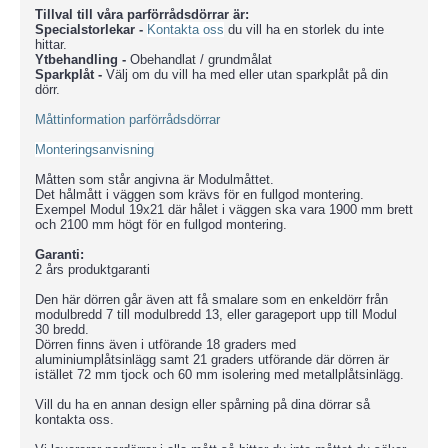
Tillval till våra parförrådsdörrar är:
Specialstorlekar -
Kontakta oss
du vill ha en storlek du inte
hittar.
Ytbehandling -
Obehandlat / grundmålat
Sparkplåt -
Välj om du vill ha med eller utan sparkplåt på din
dörr.
Måttinformation parförrådsdörrar
Monteringsanvisning
Måtten som står angivna är Modulmåttet.
Det hålmått i väggen som krävs för en fullgod montering.
Exempel Modul 19x21 där hålet i väggen ska vara 1900 mm brett
och 2100 mm högt för en fullgod montering.
Garanti:
2 års produktgaranti
Den här dörren går även att få smalare som en enkeldörr från
modulbredd 7 till modulbredd 13, eller garageport upp till Modul
30 bredd.
Dörren finns även i utförande 18 graders med
aluminiumplåtsinlägg samt 21 graders utförande där dörren är
istället 72 mm tjock och 60 mm isolering med metallplåtsinlägg.
Vill du ha en annan design eller spårning på dina dörrar så
kontakta oss.