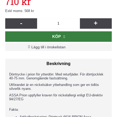
710 kr
Exkl moms: 568 kr
-
+
KÖP
Lägg till i önskelistan
Beskrivning
Dörrtrycke i prion för ytterdörr. Med returfjäder. För dörrtjocklek
40-75 mm. Genomgående fastsättning.
Utförandet är en nickelsäker ytbehandling som ger en tidlös
silverlik nyans.
ASSA Prion uppfyller kraven för nickelallergi enligt EU-direktiv
94/27/EG
Fakta:
Artikelbeskrivning: Dörrtryck 6616 PRION Assa