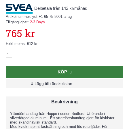
Delbetala från 142 kr/månad
Artikelnummer:
ydt-F1-65-75-8001-al-ag
Tillgänglighet:
2-3 Days
765 kr
Exkl moms: 612 kr
KÖP
Lägg till i önskelistan
Beskrivning
Ytterdörrhandtag från Hoppe i serien Bedford. Utförande i
silverfärgad aluminum . Ett ytterdörrshandtag gjort för låskistor
med skandinavisk standard.
Med kvick-i-sprint fastsättning och med lös returfjäder. För