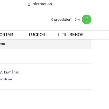
Information
in
Registrera
Betalning & Leverans
0 produkt(er) - 0 kr
ORTAR
LUCKOR
TILLBEHÖR
40mm
125 kr/månad
stockholm