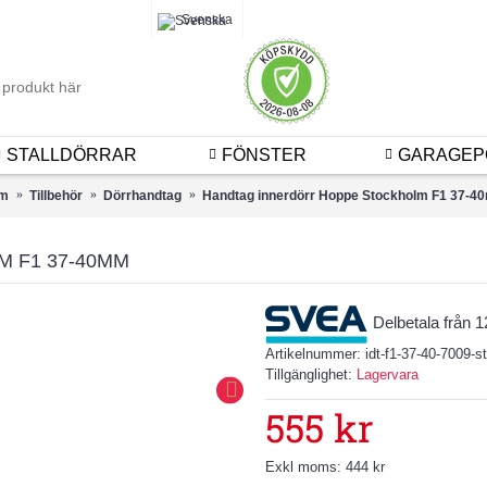
Logga 
Svenska
STALLDÖRRAR
FÖNSTER
GARAGEP
m
Tillbehör
Dörrhandtag
Handtag innerdörr Hoppe Stockholm F1 37-
 F1 37-40MM
Delbetala från 
Artikelnummer:
idt-f1-37-40-7009-
Tillgänglighet:
Lagervara
555 kr
Exkl moms: 444 kr