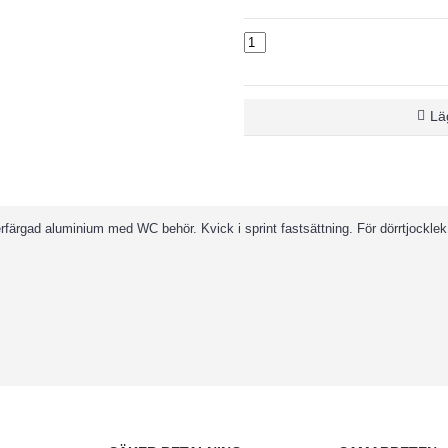
Läg
rfärgad aluminium med WC behör. Kvick i sprint fastsättning. För dörrtjockl