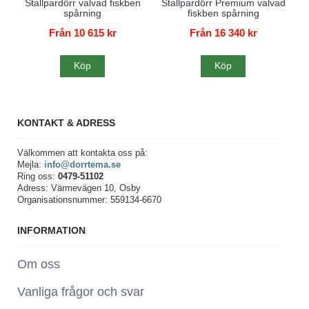
Stallpardörr valvad fiskben
Stallpardörr Premium valvad
spårning
fiskben spårning
Från 10 615 kr
Från 16 340 kr
Köp
Köp
KONTAKT & ADRESS
Välkommen att kontakta oss på:
Mejla:
info@dorrtema.se
Ring oss:
0479-51102
Adress: Värmevägen 10, Osby
Organisationsnummer: 559134-6670
INFORMATION
Om oss
Vanliga frågor och svar