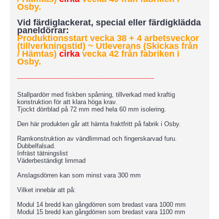
Osby.
Vid färdiglackerat, special eller färdigklädda
paneldörrar:
Produktionsstart vecka 38 + 4 arbetsveckor
(tillverkningstid)
~ Utleverans (Skickas från
/ Hämtas)
cirka
vecka 42 från fabriken i
Osby.
____________________________
Stallpardörr med fiskben spårning, tillverkad med kraftig
konstruktion för att klara höga krav.
Tjockt dörrblad på 72 mm med hela 60 mm isolering.
Den här produkten går att hämta fraktfritt på fabrik i Osby.
Ramkonstruktion av vändlimmad och fingerskarvad furu.
Dubbelfalsad.
Infräst tätningslist
Väderbeständigt limmad
Anslagsdörren kan som minst vara 300 mm
Vilket innebär att på:
Modul 14 bredd kan gångdörren som bredast vara 1000 mm
Modul 15 bredd kan gångdörren som bredast vara 1100 mm