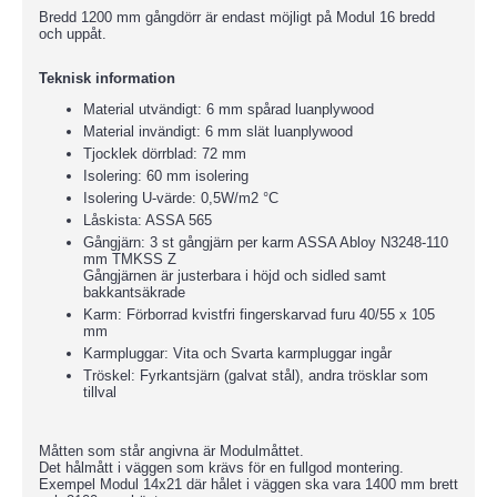
Bredd 1200 mm gångdörr är endast möjligt på Modul 16 bredd
och uppåt.
Teknisk information
Material utvändigt: 6 mm spårad luanplywood
Material invändigt: 6 mm slät luanplywood
Tjocklek dörrblad: 72 mm
Isolering: 60 mm isolering
Isolering U-värde: 0,5W/m2 °C
Låskista: ASSA 565
Gångjärn: 3 st gångjärn per karm ASSA Abloy N3248-110
mm TMKSS Z
Gångjärnen är justerbara i höjd och sidled samt
bakkantsäkrade
Karm: Förborrad kvistfri fingerskarvad furu 40/55 x 105
mm
Karmpluggar: Vita och Svarta karmpluggar ingår
Tröskel: Fyrkantsjärn (galvat stål), andra trösklar som
tillval
Måtten som står angivna är Modulmåttet.
Det hålmått i väggen som krävs för en fullgod montering.
Exempel Modul 14x21 där hålet i väggen ska vara 1400 mm brett