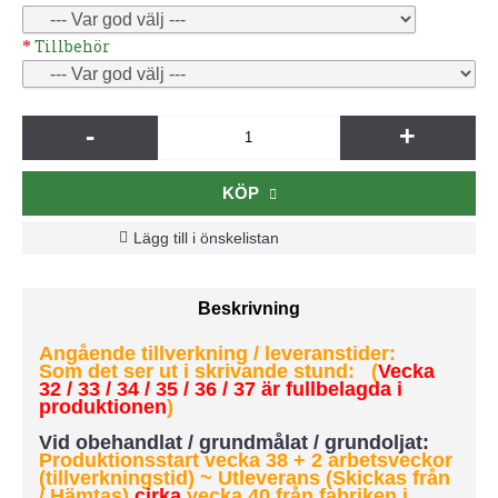
Tillbehör
-
+
KÖP
Lägg till i önskelistan
Beskrivning
Angående tillverkning / leveranstider:
Som det ser ut i skrivande stund: (
Vecka
32 / 33 / 34 / 35 / 36 / 37 är fullbelagda i
produktionen
)
Vid obehandlat / grundmålat / grundoljat:
Produktionsstart vecka 38 + 2 arbetsveckor
(tillverkningstid) ~ Utleverans (Skickas från
/ Hämtas)
cirka
vecka 40 från fabriken i