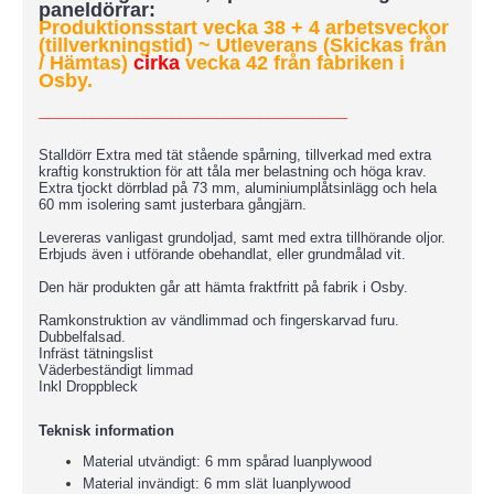
paneldörrar:
Produktionsstart vecka 38 + 4 arbetsveckor
(tillverkningstid)
~ Utleverans (Skickas från
/ Hämtas)
cirka
vecka 42 från fabriken i
Osby.
____________________________
Stalldörr Extra med tät stående spårning, tillverkad med extra
kraftig konstruktion för att tåla mer belastning och höga krav.
Extra tjockt dörrblad på 73 mm, aluminiumplåtsinlägg och hela
60 mm isolering samt justerbara gångjärn.
Levereras vanligast grundoljad, samt med extra tillhörande oljor.
Erbjuds även i utförande obehandlat, eller grundmålad vit.
Den här produkten går att hämta fraktfritt på fabrik i Osby.
Ramkonstruktion av vändlimmad och fingerskarvad furu.
Dubbelfalsad.
Infräst tätningslist
Väderbeständigt limmad
Inkl Droppbleck
Teknisk information
Material utvändigt: 6 mm spårad luanplywood
Material invändigt: 6 mm slät luanplywood