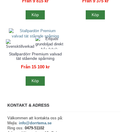
Från 9 815 kr
Från 9 375 kr
Köp
Köp
Stallpardörr Premium valvad
tät stående spårning
Från 15 100 kr
Köp
KONTAKT & ADRESS
Välkommen att kontakta oss på:
Mejla:
info@dorrtema.se
Ring oss:
0479-51102