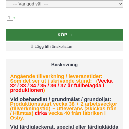
-
+
KÖP
Lägg till i önskelistan
Beskrivning
Angående tillverkning / leveranstider:
Som det ser ut i skrivande stund: (
Vecka
32 / 33 / 34 / 35 / 36 / 37 är fullbelagda i
produktionen
)
Vid obehandlat / grundmålat / grundoljat:
Produktionsstart vecka 38 + 2 arbetsveckor
(tillverkningstid) ~ Utleverans (Skickas från
/ Hämtas)
cirka
vecka 40 från fabriken i
Osby.
Vid färdiglackerat, special eller färdigklädda