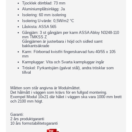
Tjocklek dörrblad: 73 mm
Aluminiumplåtsinlägg: Ja
Isolering: 60 mm isolering
Isolering U-värde: 0,5W/m2 °C
Låskista: ASSA 565
Gångjärn: 3 st gångjärn per karm ASSA Abloy N3248-110
mm TMKSS Z
Gångjärnen är justerbara i höjd och sidled samt
bakkantsäkrade
Karm: Förborrad kvistfri fingerskarvad furu 40/55 x 105
mm
Karmpluggar: Vita och Svarta karmpluggar ingår
Tröskel: Fyrkantsjärn (galvat stål), andra trösklar som
tillval
Måtten som står angivna är Modulmåttet.
Det hålmått i väggen som krävs för en fullgod montering.
Exempel Modul 10x21 där hålet i väggen ska vara 1000 mm brett
och 2100 mm högt.
Garanti:
2 års produktgaranti
10 års formstabilitetsgaranti