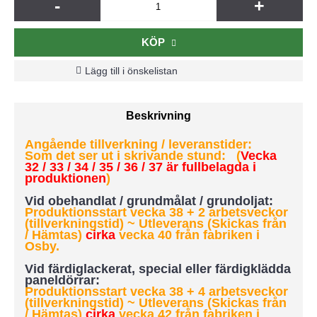
-
+
KÖP
Lägg till i önskelistan
Beskrivning
Angående tillverkning / leveranstider:
Som det ser ut i skrivande stund: (
Vecka
32 / 33 / 34 / 35 / 36 / 37 är fullbelagda i
produktionen
)
Vid obehandlat / grundmålat / grundoljat:
Produktionsstart vecka 38 + 2 arbetsveckor
(tillverkningstid) ~ Utleverans (Skickas från
/ Hämtas)
cirka
vecka 40 från fabriken i
Osby.
Vid färdiglackerat, special eller färdigklädda
paneldörrar:
Produktionsstart vecka 38 + 4 arbetsveckor
(tillverkningstid)
~ Utleverans (Skickas från
/ Hämtas)
cirka
vecka 42 från fabriken i