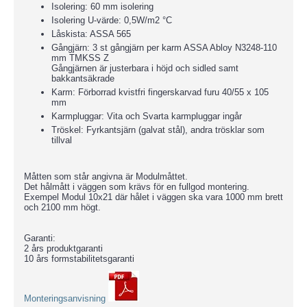
Isolering: 60 mm isolering
Isolering U-värde: 0,5W/m2 °C
Låskista: ASSA 565
Gångjärn: 3 st gångjärn per karm ASSA Abloy N3248-110
mm TMKSS Z
Gångjärnen är justerbara i höjd och sidled samt
bakkantsäkrade
Karm: Förborrad kvistfri fingerskarvad furu 40/55 x 105
mm
Karmpluggar: Vita och Svarta karmpluggar ingår
Tröskel: Fyrkantsjärn (galvat stål), andra trösklar som
tillval
Måtten som står angivna är Modulmåttet.
Det hålmått i väggen som krävs för en fullgod montering.
Exempel Modul 10x21 där hålet i väggen ska vara 1000 mm brett
och 2100 mm högt.
Garanti:
2 års produktgaranti
10 års formstabilitetsgaranti
Monteringsanvisning