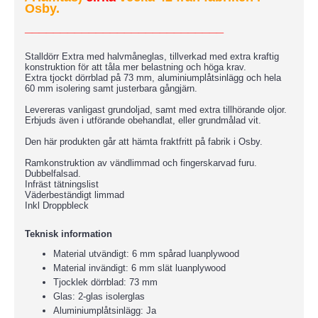
Osby.
____________________________
Stalldörr Extra med halvmåneglas, tillverkad med extra kraftig
konstruktion för att tåla mer belastning och höga krav.
Extra tjockt dörrblad på 73 mm, aluminiumplåtsinlägg och hela
60 mm isolering samt justerbara gångjärn.
Levereras vanligast grundoljad, samt med extra tillhörande oljor.
Erbjuds även i utförande obehandlat, eller grundmålad vit.
Den här produkten går att hämta fraktfritt på fabrik i Osby.
Ramkonstruktion av vändlimmad och fingerskarvad furu.
Dubbelfalsad.
Infräst tätningslist
Väderbeständigt limmad
Inkl Droppbleck
Teknisk information
Material utvändigt: 6 mm spårad luanplywood
Material invändigt: 6 mm slät luanplywood
Tjocklek dörrblad: 73 mm
Glas: 2-glas isolerglas
Aluminiumplåtsinlägg: Ja