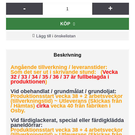
-
+
KÖP
Lägg till i önskelistan
Beskrivning
Angående tillverkning / leveranstider:
Som det ser ut i skrivande stund: (
Vecka
32 / 33 / 34 / 35 / 36 / 37 är fullbelagda i
produktionen
)
Vid obehandlat / grundmålat / grundoljat:
Produktionsstart vecka 38 + 2 arbetsveckor
(tillverkningstid) ~ Utleverans (Skickas från
/ Hämtas)
cirka
vecka 40 från fabriken i
Osby.
Vid färdiglackerat, special eller färdigklädda
paneldörrar:
Produktionsstart vecka 38 + 4 arbetsveckor
(tillverkningstid)
~ Utleverans (Skickas från