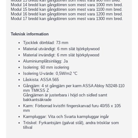
Modul 13 bredd kan gångdörren som mest vara 900 mm bred.
Modul 14 bredd kan gångdörren som mest vara 1000 mm bred.
Modul 15 bredd kan gångdörren som mest vara 1100 mm bred.
Modul 16 bredd kan gångdörren som mest vara 1200 mm bred.
Modul 17 bredd kan gångdörren som mest vara 1300 mm bred.
Teknisk information
Tjocklek dörrblad: 73 mm
Material utvändigt: 6 mm slät björkplywood
Material invändigt: 6 mm slät björkplywood
Aluminiumplåtsinlägg: Ja
Isolering: 60 mm isolering
Isolering U-värde: 0,5W/m2 °C
Låskista: ASSA 565
Gångjärn: 4 st gångjärn per karm ASSA Abloy N3248-110
mm TMKSS Z
Gångjärnen är justerbara i höjd och sidled samt
bakkantsäkrade
Karm: Förborrad kvistfri fingerskarvad furu 40/55 x 105
mm
Karmpluggar: Vita och Svarta karmpluggar ingår
Tröskel: Fyrkantsjärn (galvat stål), andra trösklar som
tillval