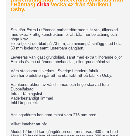
/ Hämtas)
cirka
vecka 42 från fabriken i
Osby.
____________________________
Stalldörr Extra i utförande parhästdörr med slät yta, tillverkad
med extra kraftig konstruktion för att tåla mer belastning och
höga krav.
Extra tjockt dörrblad på 73 mm, aluminiumplåtsinlägg med hela
60 mm isolering samt justerbara gångjärn.
Levereras vanligast grundoljad, samt med extra tillhörande oljor.
Erbjuds även i utförande obehandlat, eller grundmålad vit.
Våra stalldörrar tillverkas i Sverige i modern fabrik.
Den här produkten går att hämta fraktfritt på fabrik i Osby.
Ramkonstruktion av vändlimmad och fingerskarvad furu.
Dubbelfalsad.
Infräst tätningslist
Väderbeständigt limmad
Inkl Droppbleck
Anslagsdörren kan som minst vara 275 mm bred.
Vilket innebär att på:
Modul 12 bredd kan gångdörren som mest vara 800 mm bred.