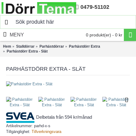
0479-51102
Hem
MENY
0 produkt(er) - 0 kr
Hem
Stalldörrar
Parhästdörrar
Parhästdörr Extra
Parhästdörr Extra - Slät
PARHÄSTDÖRR EXTRA - SLÄT
Delbetala från 594 kr/månad
Artikelnummer:
parhd-x-s
Tillgänglighet:
Tillverkningsvara