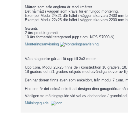
Måtten som står angivna är Modulmåttet.
Det hålmått i väggen som krävs för en fullgod montering.
Exempel Modul 24x21 där hålet i väggen ska vara 2400 mm b
Exempel Modul 22x25 där hålet i väggen ska vara 2200 mm b
Garanti:
2 års produktgaranti
10 års formstabilitetsgaranti (upp t.om. NCS S7000-N)
Monteringsanvisning
Våra slagportar går att få upp till 3x3 meter.
Upp t.om. Modul 25x25 finns de i konstruktion 10 graders, 18,
18 graders och 21 graders erbjuds med utvändiga skivor av B
Den här dörren finns även som enkeldörr, från modul 7 t.om. 
Hos oss är det också enkelt att designa dina garagedörrar så 
Vänligen se målningsguide vid val av obehandlad / grundoljad 
Målningsguide