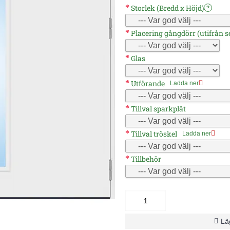
Storlek (Bredd x Höjd)
?
Placering gångdörr (utifrån se
Glas
Utförande
Ladda ner
Tillval sparkplåt
Tillval tröskel
Ladda ner
Tillbehör
Läg