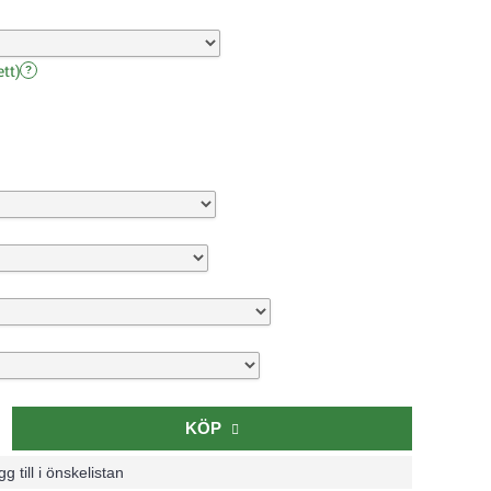
tt)
?
KÖP
g till i önskelistan