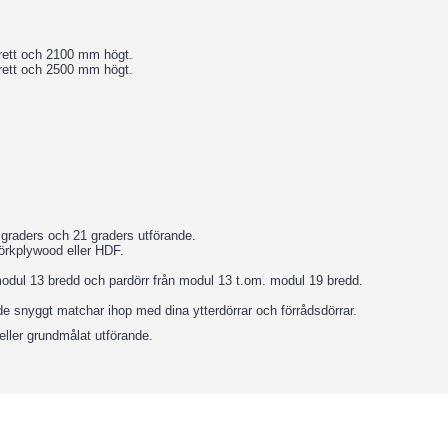
rett och 2100 mm högt.
rett och 2500 mm högt.
 graders och 21 graders utförande.
jörkplywood eller HDF.
modul 13 bredd och pardörr från modul 13 t.om. modul 19 bredd.
de snyggt matchar ihop med dina ytterdörrar och förrådsdörrar.
eller grundmålat utförande.