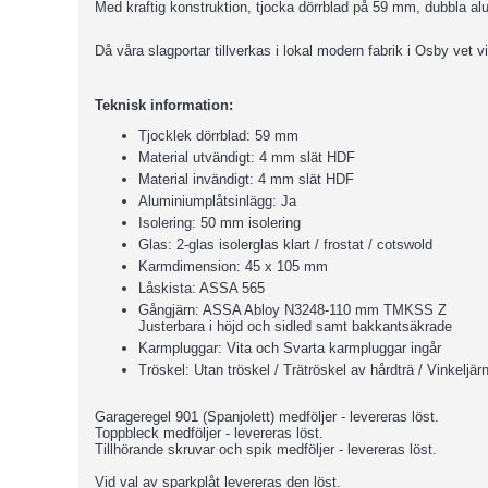
Med kraftig konstruktion, tjocka dörrblad på 59 mm, dubbla al
Då våra slagportar tillverkas i lokal modern fabrik i Osby vet vi
Teknisk information:
Tjocklek dörrblad: 59 mm
Material utvändigt: 4 mm slät HDF
Material invändigt: 4 mm slät HDF
Aluminiumplåtsinlägg: Ja
Isolering: 50 mm isolering
Glas: 2-glas isolerglas klart / frostat / cotswold
Karmdimension: 45 x 105 mm
Låskista: ASSA 565
Gångjärn: ASSA Abloy N3248-110 mm TMKSS Z
Justerbara i höjd och sidled samt bakkantsäkrade
Karmpluggar: Vita och Svarta karmpluggar ingår
Tröskel: Utan tröskel / Trätröskel av hårdträ / Vinkeljärn
Garageregel 901 (Spanjolett) medföljer - levereras löst.
Toppbleck medföljer - levereras löst.
Tillhörande skruvar och spik medföljer - levereras löst.
Vid val av sparkplåt levereras den löst.