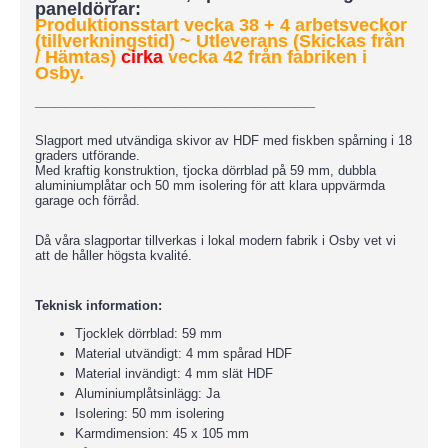
paneldörrar:
Produktionsstart vecka 38 + 4 arbetsveckor
(tillverkningstid)
~ Utleverans (Skickas från
/ Hämtas)
cirka
vecka 42 från fabriken i
Osby.
____________________________
Slagport med utvändiga skivor av HDF med fiskben spårning i 18
graders utförande.
Med kraftig konstruktion, tjocka dörrblad på 59 mm, dubbla
aluminiumplåtar och 50 mm isolering för att klara uppvärmda
garage och förråd.
Då våra slagportar tillverkas i lokal modern fabrik i Osby vet vi
att de håller högsta kvalité.
Teknisk information:
Tjocklek dörrblad: 59 mm
Material utvändigt: 4 mm spårad HDF
Material invändigt: 4 mm slät HDF
Aluminiumplåtsinlägg: Ja
Isolering: 50 mm isolering
Karmdimension: 45 x 105 mm