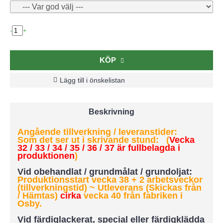
-
+
KÖP
Lägg till i önskelistan
Beskrivning
Angående tillverkning / leveranstider:
Som det ser ut i skrivande stund: (
Vecka
32 / 33 / 34 / 35 / 36 / 37 är fullbelagda i
produktionen
)
Vid obehandlat / grundmålat / grundoljat:
Produktionsstart vecka 38 + 2 arbetsveckor
(tillverkningstid) ~ Utleverans (Skickas från
/ Hämtas)
cirka
vecka 40 från fabriken i
Osby.
Vid färdiglackerat, special eller färdigklädda