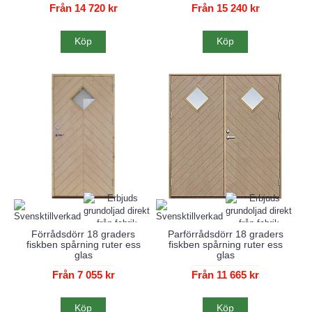
Från 14 720 kr
Från 15 240 kr
Köp
Köp
Förrådsdörr 18 graders
Parförrådsdörr 18 graders
fiskben spårning ruter ess
fiskben spårning ruter ess
glas
glas
Från 7 055 kr
Från 11 665 kr
Köp
Köp