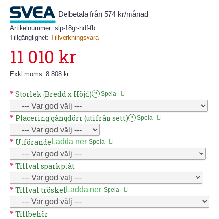
Delbetala från 574 kr/månad
Artikelnummer:
slp-18gr-hdf-fb
Tillgänglighet:
Tillverkningsvara
11 010 kr
Exkl moms: 8 808 kr
Storlek (Bredd x Höjd)
Spela
?
Placering gångdörr (utifrån sett)
Spela
?
Utförande
Ladda ner
Spela
Tillval sparkplåt
Tillval tröskel
Ladda ner
Spela
Tillbehör