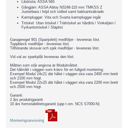
Låskista: ASSA 565
Gångjärn: ASSA Abloy N3248-110 mm TMKSS Z
Justerbara i höjd och sidled samt bakkantsäkrade
Karmpluggar: Vita och Svarta karmpluggar ingår
Tröskel: Utan tröskel / Trätröskel av hårdträ / Vinkeljärn /
Fyrkantströskel / Släplist
Garageregel 901 (Spanjolett) medföljer - levereras löst.
Toppbleck medföljer - levereras löst.
Tillhörande skruvar och spik medföljer - levereras löst.
Vid val av sparkplåt levereras den löst.
Måtten som står angivna är Modulmåttet.
Det hålmått i väggen som krävs för en fullgod montering.
Exempel Modul 24x21 där hålet i väggen ska vara 2400 mm brett
och 2100 mm högt.
Exempel Modul 22x25 där hålet i väggen ska vara 2200 mm brett
och 2500 mm högt.
Garanti:
2 års produktgaranti
10 års formstabilitetsgaranti (upp t.om. NCS S7000-N)
Monteringsanvisning