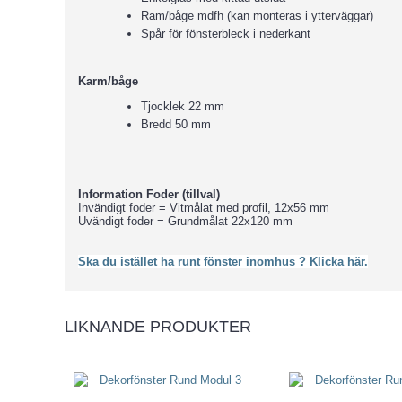
Ram/båge mdfh (kan monteras i ytterväggar)
Spår för fönsterbleck i nederkant
Karm/båge
Tjocklek 22 mm
Bredd 50 mm
Information Foder (tillval)
Invändigt foder = Vitmålat med profil, 12x56 mm
Uvändigt foder = Grundmålat 22x120 mm
Ska du istället ha runt fönster inomhus ? Klicka här.
LIKNANDE PRODUKTER