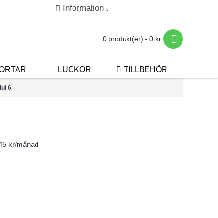
Information
in
Registrera
Betalning & Leverans
0 produkt(er) - 0 kr
ORTAR
LUCKOR
TILLBEHÖR
ul 6
145 kr/månad