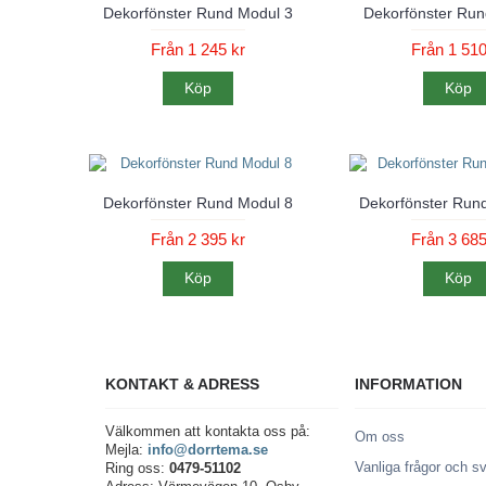
Dekorfönster Rund Modul 3
Dekorfönster Run
Från 1 245 kr
Från 1 510
Köp
Köp
Dekorfönster Rund Modul 8
Dekorfönster Run
Från 2 395 kr
Från 3 685
Köp
Köp
KONTAKT & ADRESS
INFORMATION
Välkommen att kontakta oss på:
Om oss
Mejla:
info@dorrtema.se
Vanliga frågor och s
Ring oss:
0479-51102