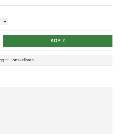
KÖP
g till i önskelistan