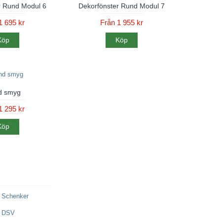
r Rund Modul 6
Dekorfönster Rund Modul 7
1 695 kr
Från 1 955 kr
Köp
Köp
d smyg
1 295 kr
Köp