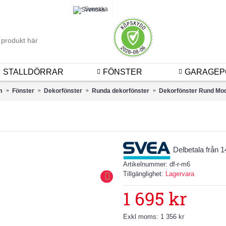
Logga 
Svenska
STALLDÖRRAR
FÖNSTER
GARAGEP
m
Fönster
Dekorfönster
Runda dekorfönster
Dekorfönster Rund Mod
Delbetala från 
Artikelnummer:
df-r-m6
Tillgänglighet:
Lagervara
1 695 kr
Exkl moms: 1 356 kr