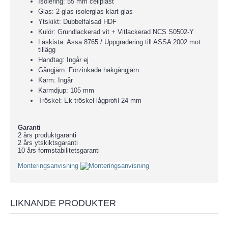
Isolering: 55 mm cellplast
Glas: 2-glas isolerglas klart glas
Ytskikt: Dubbelfalsad HDF
Kulör: Grundlackerad vit + Vitlackerad NCS S0502-Y
Låskista: Assa 8765 / Uppgradering till ASSA 2002 mot
tillägg
Handtag: Ingår ej
Gångjärn: Förzinkade hakgångjärn
Karm: Ingår
Karmdjup: 105 mm
Tröskel: Ek tröskel lågprofil 24 mm
Garanti
2 års produktgaranti
2 års ytskiktsgaranti
10 års formstabilitetsgaranti
Monteringsanvisning
LIKNANDE PRODUKTER