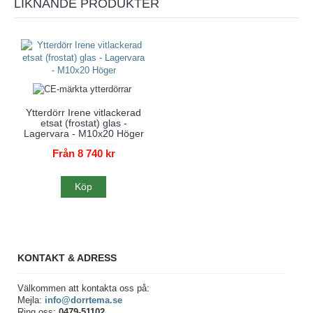
LIKNANDE PRODUKTER
Ytterdörr Irene vitlackerad
etsat (frostat) glas -
Lagervara - M10x20 Höger
Från 8 740 kr
Köp
KONTAKT & ADRESS
Välkommen att kontakta oss på:
Mejla:
info@dorrtema.se
Ring oss:
0479-51102