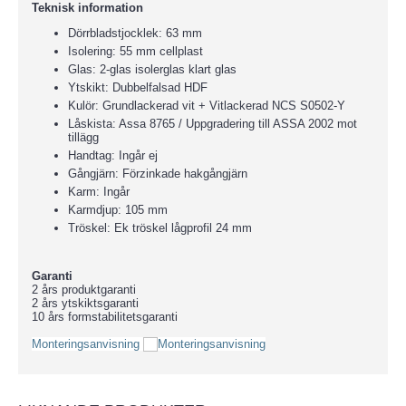
Teknisk information
Dörrbladstjocklek: 63 mm
Isolering: 55 mm cellplast
Glas: 2-glas isolerglas klart glas
Ytskikt: Dubbelfalsad HDF
Kulör: Grundlackerad vit + Vitlackerad NCS S0502-Y
Låskista: Assa 8765 / Uppgradering till ASSA 2002 mot
tillägg
Handtag: Ingår ej
Gångjärn: Förzinkade hakgångjärn
Karm: Ingår
Karmdjup: 105 mm
Tröskel: Ek tröskel lågprofil 24 mm
Garanti
2 års produktgaranti
2 års ytskiktsgaranti
10 års formstabilitetsgaranti
Monteringsanvisning