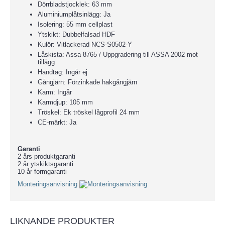
Dörrbladstjocklek: 63 mm
Aluminiumplåtsinlägg: Ja
Isolering: 55 mm cellplast
Ytskikt: Dubbelfalsad HDF
Kulör: Vitlackerad NCS-S0502-Y
Låskista: Assa 8765 / Uppgradering till ASSA 2002 mot
tillägg
Handtag: Ingår ej
Gångjärn: Förzinkade hakgångjärn
Karm: Ingår
Karmdjup: 105 mm
Tröskel: Ek tröskel lågprofil 24 mm
CE-märkt: Ja
Garanti
2 års produktgaranti
2 år ytskiktsgaranti
10 år formgaranti
Monteringsanvisning
LIKNANDE PRODUKTER