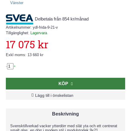
Delbetala från 854 kr/månad
Artikelnummer:
ydl-frida-9-21-v
Tillgänglighet:
Lagervara
17 075 kr
Exkl moms: 13 660 kr
-
+
KÖP
Lägg till i önskelistan
Beskrivning
Svensktillverkad vacker ytterdörr med slät yta och ett centrerat
smalt glas, en dörr i modern stil i modulstorlek 9x21