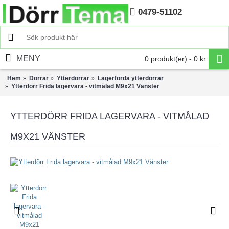
0479-51102
Hem
MENY
0 produkt(er) - 0 kr
Hem
Dörrar
Ytterdörrar
Lagerförda ytterdörrar
Ytterdörr Frida lagervara - vitmålad M9x21 Vänster
YTTERDÖRR FRIDA LAGERVARA - VITMÅLAD
M9X21 VÄNSTER