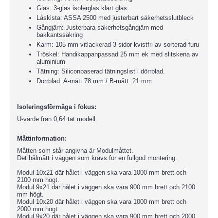
Glas: 3-glas isolerglas klart glas
Låskista: ASSA 2500 med justerbart säkerhetsslutbleck
Gångjärn: Justerbara säkerhetsgångjärn med
bakkantssäkring
Karm: 105 mm vitlackerad 3-sidor kvistfri av sorterad furu
Tröskel: Handikappanpassad 25 mm ek med slitskena av
aluminium
Tätning: Siliconbaserad tätningslist i dörrblad.
Dörrblad: A-mått 78 mm / B-mått: 21 mm
Isoleringsförmåga i fokus:
U-värde från 0,64 tät modell.
Måttinformation:
Måtten som står angivna är Modulmåttet.
Det hålmått i väggen som krävs för en fullgod montering.
Modul 10x21 där hålet i väggen ska vara 1000 mm brett och
2100 mm högt.
Modul 9x21 där hålet i väggen ska vara 900 mm brett och 2100
mm högt.
Modul 10x20 där hålet i väggen ska vara 1000 mm brett och
2000 mm högt
Modul 9x20 där hålet i väggen ska vara 900 mm brett och 2000