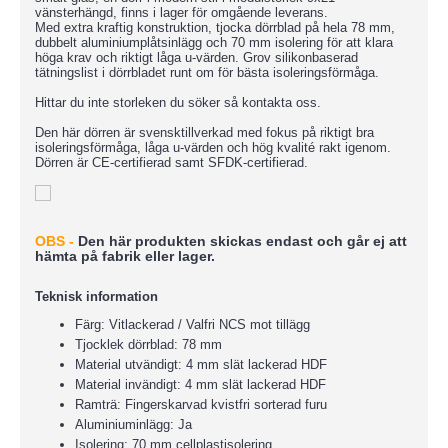
vänsterhängd, finns i lager för omgående leverans.
Med extra kraftig konstruktion, tjocka dörrblad på hela 78 mm,
dubbelt aluminiumplåtsinlägg och 70 mm isolering för att klara
höga krav och riktigt låga u-värden. Grov silikonbaserad
tätningslist i dörrbladet runt om för bästa isoleringsförmåga.
Hittar du inte storleken du söker så kontakta oss.
Den här dörren är svensktillverkad med fokus på riktigt bra
isoleringsförmåga, låga u-värden och hög kvalité rakt igenom.
Dörren är CE-certifierad samt SFDK-certifierad.
OBS -
D
en här produkten skickas endast och går ej att
hämta på fabrik eller lager.
Teknisk information
Färg: Vitlackerad / Valfri NCS mot tillägg
Tjocklek dörrblad: 78 mm
Material utvändigt: 4 mm slät lackerad HDF
Material invändigt: 4 mm slät lackerad HDF
Ramträ: Fingerskarvad kvistfri sorterad furu
Aluminiuminlägg: Ja
Isolering: 70 mm cellplastisolering