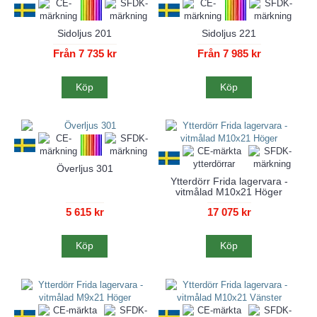
Sidoljus 201
Sidoljus 221
Från 7 735 kr
Från 7 985 kr
Köp
Köp
Överljus 301
Ytterdörr Frida lagervara -
vitmålad M10x21 Höger
5 615 kr
17 075 kr
Köp
Köp