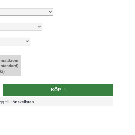
 mattkrom
 standard)
kr)
KÖP
g till i önskelistan