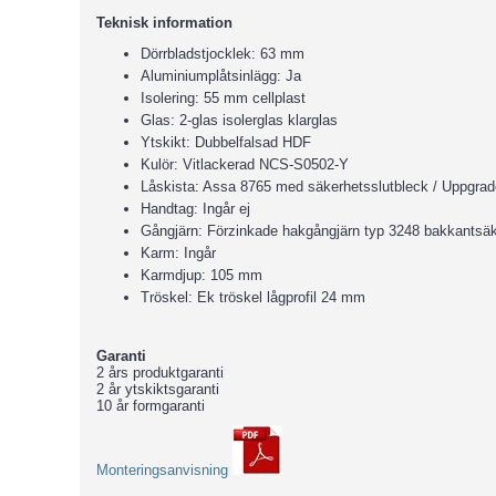
Teknisk information
Dörrbladstjocklek: 63 mm
Aluminiumplåtsinlägg: Ja
Isolering: 55 mm cellplast
Glas: 2-glas isolerglas klarglas
Ytskikt: Dubbelfalsad HDF
Kulör: Vitlackerad NCS-S0502-Y
Låskista: Assa 8765 med säkerhetsslutbleck / Uppgrader
Handtag: Ingår ej
Gångjärn: Förzinkade hakgångjärn typ 3248 bakkantsä
Karm: Ingår
Karmdjup: 105 mm
Tröskel: Ek tröskel lågprofil 24 mm
Garanti
2 års produktgaranti
2 år ytskiktsgaranti
10 år formgaranti
Monteringsanvisning