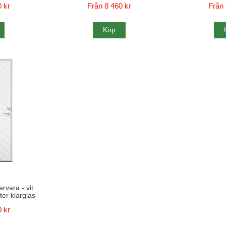
 kr
Från 8 460 kr
Från 
Köp
ervara - vit
er klarglas
 kr