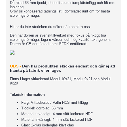
Dörrblad 63 mm tjockt, dubbelt aluminiumplåtsinlägg och 55 mm
isolering.
Grov silikonbaserad tätningslist i dörrbladet runt om för bästa
isoleringsförmåga.
Hittar du inte storleken du söker så kontakta oss.
Den här dörren är svensktillverkad med fokus på riktigt bra
isoleringsförmåga, låga u-värden och hög kvalité rakt igenom.
Dörren är CE-certifierad samt SFDK-certifierad.
OBS -
D
en här produkten skickas endast och går ej att
hämta på fabrik eller lager.
Finns i lager vitlackerad Modul 10x21, Modul 9x21 och Modul
9x20
Teknisk information
Färg: Vitlackerad / Valfri NCS mot tillägg
Tjocklek dörrblad: 63 mm
Material utvändigt: 4 mm slät lackerad HDF
Material invändigt: 4 mm slät lackerad HDF
Glas: 2-glas isolerglas klart glas