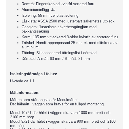
Ramträ: Fingerskarvad kvistfri sorterad furu
Aluminiuminlägg: Ja
Isolering: 55 mm cellplastisolering
Låskista: ASSA 2500 med justerbart säkerhetsslutbleck
Gångjärn: Justerbara säkerhetsgångjärn med
bakkantssäkring
Karm: 105 mm vitlackerad 3-sidor kvistfri av sorterad furu
Tröskel: Handikappanpassad 25 mm ek med slitskena av
aluminium
Tätning: Siliconbaserad tätningslist i dörrblad.
Dörrblad: A-mått 63 mm / B-mått: 21 mm
Isoleringsförmåga i fokus:
U-värde ca 1,1
Måttinformation:
Måtten som står angivna är Modulmåttet.
Det hålmått i väggen som krävs för en fullgod montering.
Modul 10x21 där hålet i väggen ska vara 1000 mm brett och
2100 mm högt.
Modul 9x21 där hålet i väggen ska vara 900 mm brett och 2100
mm högt.