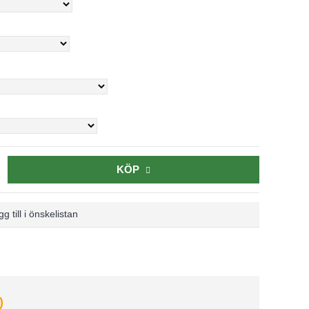
KÖP
g till i önskelistan
)