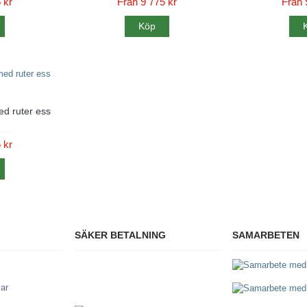
 kr
Från 9 775 kr
Från 
Köp
ed ruter ess
 kr
SÄKER BETALNING
SAMARBETEN
var