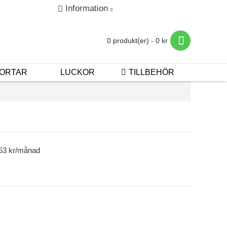
Information
in
Registrera
Betalning & Leverans
0 produkt(er) - 0 kr
ORTAR
LUCKOR
TILLBEHÖR
453 kr/månad