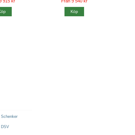
9 915 kr
Från 9 540 kr
Köp
Köp