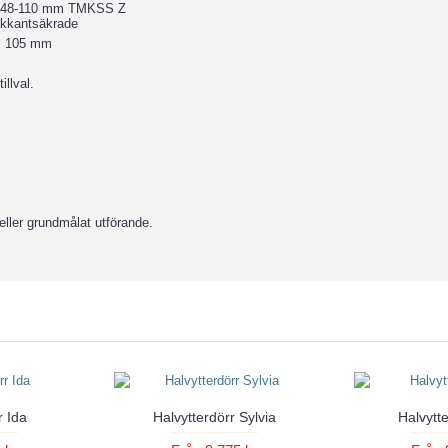
N3248-110 mm TMKSS Z
bakkantsäkrade
 x 105 mm
illval.
eller grundmålat utförande.
r Ida
Halvytterdörr Sylvia
Halvytte