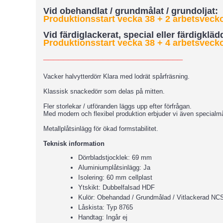
Vid obehandlat / grundmålat / grundoljat:
Produktionsstart vecka 38 + 2 arbetsveckor
Vid färdiglackerat, special eller färdigklä
Produktionsstart vecka 38 + 4 arbetsveckor
____________________________
Vacker halvytterdörr Klara med lodrät spårfräsning.
Klassisk snackedörr som delas på mitten.
Fler storlekar / utföranden läggs upp efter förfrågan.
Med modern och flexibel produktion erbjuder vi även specialmå
Metallplåtsinlägg för ökad formstabilitet.
Teknisk information
Dörrbladstjocklek: 69 mm
Aluminiumplåtsinlägg: Ja
Isolering: 60 mm cellplast
Ytskikt: Dubbelfalsad HDF
Kulör: Obehandad / Grundmålad / Vitlackerad NCS 
Låskista: Typ 8765
Handtag: Ingår ej