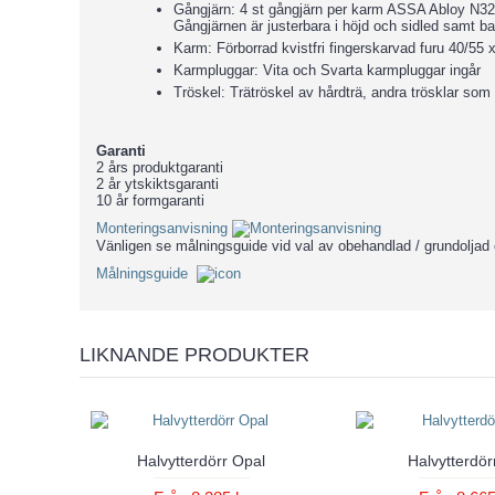
Gångjärn: 4 st gångjärn per karm ASSA Abloy 
Gångjärnen är justerbara i höjd och sidled samt 
Karm: Förborrad kvistfri fingerskarvad furu 40/55
Karmpluggar: Vita och Svarta karmpluggar ingår
Tröskel: Trätröskel av hårdträ, andra trösklar som t
Garanti
2 års produktgaranti
2 år ytskiktsgaranti
10 år formgaranti
Monteringsanvisning
Vänligen se målningsguide vid val av obehandlad / grundoljad 
Målningsguide
LIKNANDE PRODUKTER
Halvytterdörr Opal
Halvytterdör