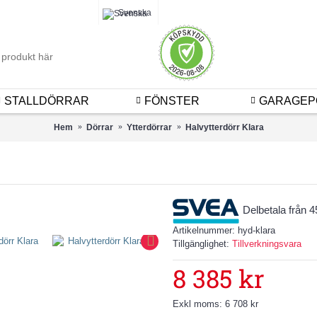
Logga 
Svenska
STALLDÖRRAR
FÖNSTER
GARAGEP
Hem
Dörrar
Ytterdörrar
Halvytterdörr Klara
Delbetala från 
Artikelnummer:
hyd-klara
Tillgänglighet:
Tillverkningsvara
8 385 kr
Exkl moms: 6 708 kr