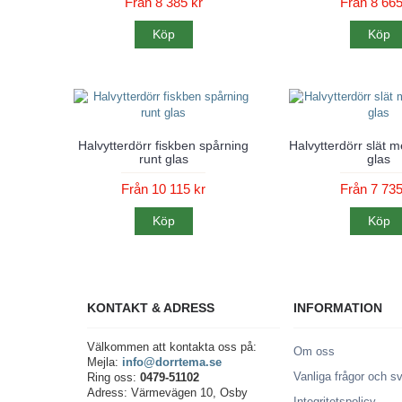
Från 8 385 kr
Från 8 665
Köp
Köp
Halvytterdörr fiskben spårning
Halvytterdörr slät m
runt glas
glas
Från 10 115 kr
Från 7 735
Köp
Köp
KONTAKT & ADRESS
INFORMATION
Välkommen att kontakta oss på:
Om oss
Mejla:
info@dorrtema.se
Vanliga frågor och s
Ring oss:
0479-51102
Adress: Värmevägen 10, Osby
Integritetspolicy